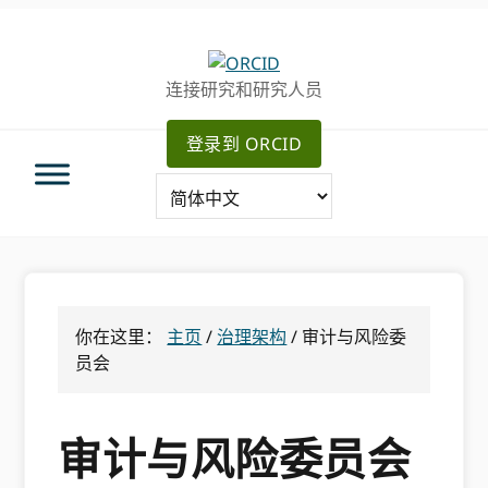
跳
跳
转
到
至
主
连接研究和研究人员
主
要
导
内
登录到 ORCID
航
容
你在这里：
主页
/
治理架构
/
审计与风险委
员会
审计与风险委员会