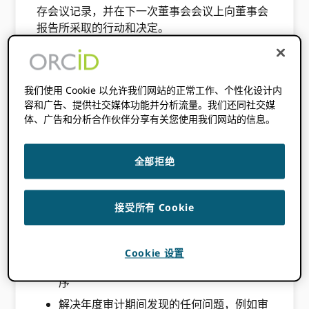
存会议记录，并在下一次董事会会议上向董事会
报告所采取的行动和决定。
委员会的角色和职责
我们使用 Cookie 以允许我们网站的正常工作、个性化设计内
审计与风险委员会负责履行以下职能：
容和广告、提供社交媒体功能并分析流量。我们还同社交媒
体、广告和分析合作伙伴分享有关您使用我们网站的信息。
年度财务审计和 990 表格
向董事会建议任命和更换独立审计师
全部拒绝
制定并定期审查与审计相关的政策，并定期
确定是否根据既定政策和法规以公平的价格
接受所有 Cookie
获得优质审计服务
每年至少与审计公司召开一次行政会议，审
查经审计的财务报表，并听取审计师对以下
Cookie 设置
方面的意见 ORCID的会计、簿记及相关程
序
解决年度审计期间发现的任何问题，例如审