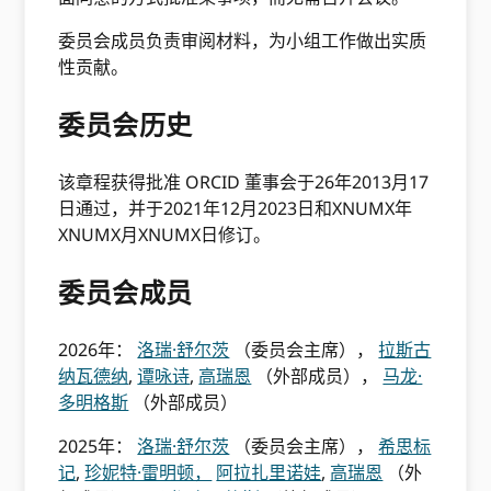
委员会成员负责审阅材料，为小组工作做出实质
性贡献。
委员会历史
该章程获得批准 ORCID 董事会于26年2013月17
日通过，并于2021年12月2023日和XNUMX年
XNUMX月XNUMX日修订。
委员会成员
2026年：
洛瑞·舒尔茨
（委员会主席），
拉斯古
纳瓦德纳
,
谭咏诗
,
高瑞恩
（外部成员），
马龙·
多明格斯
（外部成员）
2025年：
洛瑞·舒尔茨
（委员会主席），
希思标
记
,
珍妮特·雷明顿，
阿拉扎里诺娃
,
高瑞恩
（外