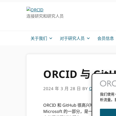
跳
跳
转
到
连接研究和研究人员
至
主
主
要
导
内
航
容
关于我们
对于研究人员
会员信息
ORCID 与 G
2024 年 3 月 28 日
BY
ORCID
我们使用
析流量。
ORCID 和 GitHub 很高兴地宣布
Microsoft 的一部分，是一个