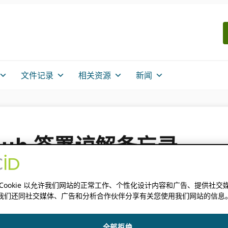
文件记录
相关资源
新闻
itHub 签署谅解备忘录
 Cookie 以允许我们网站的正常工作、个性化设计内容和广告、提供社交
我们还同社交媒体、广告和分析合作伙伴分享有关您使用我们网站的信息
签署谅解备忘录 (MOU)，承诺两个组织协调努力，鼓励采用 ORCID 
用于创建、托管、管理和共享代码的协作平台，供世界各地的程序员、
全部拒绝