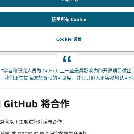
接受所有 Cookie
D 说：“之间的整合 ORCID 多年来，GitHub 一直是我们社区最
作能够让大量或部分通过软件开发为研究做出贡献的人们获得更好
Cookie 设置
th 补充道：“学者和研究人员为 GitHub 上一些最具影响力的开源
b 个人资料，我们正在提高这些贡献的可见度，并让其他人更容易地认可
 GitHub 将合作
ub 同意就以下主题进行对话与合作：
们的 ORCID iD 整个研究数据生命周期。