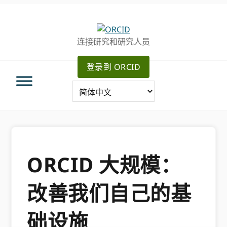
跳
跳
转
到
至
主
连接研究和研究人员
主
要
导
内
登录到 ORCID
航
容
ORCID 大规模：
改善我们自己的基
础设施