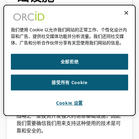
2019 年 7 月 18 日
BY
WILL SIMPSON
我们使用 Cookie 以允许我们网站的正常工作、个性化设计内
此内容已发布三年多。此帖子中包含的信息
容和广告、提供社交媒体功能并分析流量。我们还同社交媒
体、广告和分析合作伙伴分享有关您使用我们网站的信息。
可能不准确。
您是否有兴趣了解我们如何举办 ORCID 注册表
全部拒绝
和 API？ 想知道我们如何在发生灾难时处理高可
用性、可扩展性和恢复？ 如果是这样，那么这篇
文章是给你的！
接受所有 Cookie
我们每月处理 XNUMX 万网页浏览量 ORCID
Registry，但我们的大部分流量都在 API 上，目
Cookie 设置
前每个月的点击量超过 100 亿次。 我们的核心
战略之一是投资开发强大的信息基础设施，因此
我们需要确信我们用来支持这种使用的技术是可
靠和安全的。