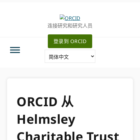
跳
跳
转
到
至
主
连接研究和研究人员
主
要
导
内
登录到 ORCID
航
容
ORCID 从
Helmsley
Charitable Trust