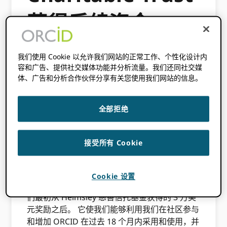
获得后续资金
2016 年 10 月 9 日
BY
劳尔·哈克
我们使用 Cookie 以允许我们网站的正常工作、个性化设计内
容和广告、提供社交媒体功能并分析流量。我们还同社交媒
体、广告和分析合作伙伴分享有关您使用我们网站的信息。
此内容已发布三年多。此帖子中包含的信息
可能不准确。
全部拒绝
我很高兴地宣布
ORCID 已获得进一
接受所有 Cookie
步资助
Leona M.
和 Harry B.
Helmsley 慈善信
Cookie 设置
托
. 这笔为期 18 个月的 1.84 万美元奖励是继我
们最初从 Helmsley 慈善信托基金获得的 3 万美
元奖励之后。 它使我们能够利用我们在社区参与
和增加 ORCID 在过去 18 个月内采用和使用，并