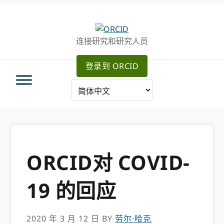
跳
跳
转
到
至
主
连接研究和研究人员
主
要
导
内
登录到 ORCID
航
容
ORCID对 COVID-
19 的回应
2020 年 3 月 12 日
BY
劳尔·哈克