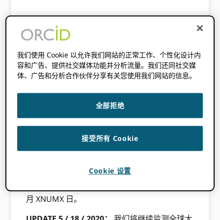
此内容已发布三年多。此帖子中包含的信息
可能不准确。
我们使用 Cookie 以允许我们网站的正常工作、个性化设计内
[头像用户=“Laure Haak”大小=“缩略图”对齐
容和广告、提供社交媒体功能并分析流量。我们还同社交媒
体、广告和分析合作伙伴分享有关您使用我们网站的信息。
=“左”/]
UPDATE 8 / 18 / 2020：
ORCID 将所有员工的
全部拒绝
旅行禁令维持到 1 年 2021 月 2020 日，并在
XNUMX 年 XNUMX 月的董事会会议上审查是否
延长此决定。 该禁令涵盖所有国际旅行，国内旅
接受所有 Cookie
行只有在符合当前健康旅行警告的情况下才能获
得批准。
Cookie 设置
6 年 23 月 2020 日更新：
我们将继续监测全球
大流行，并将旅行和会议指南延长至 31 年 2020
月 XNUMX 日。
UPDATE 5 / 18 / 2020：
我们将继续监测全球大