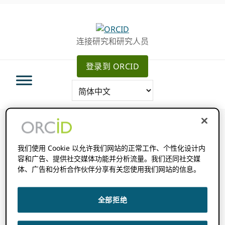
跳
跳
转
到
至
主
连接研究和研究人员
主
要
导
内
登录到 ORCID
航
容
我们使用 Cookie 以允许我们网站的正常工作、个性化设计内
你在这里：
主页
/
新成员
容和广告、提供社交媒体功能并分析流量。我们还同社交媒
体、广告和分析合作伙伴分享有关您使用我们网站的信息。
新成员
全部拒绝