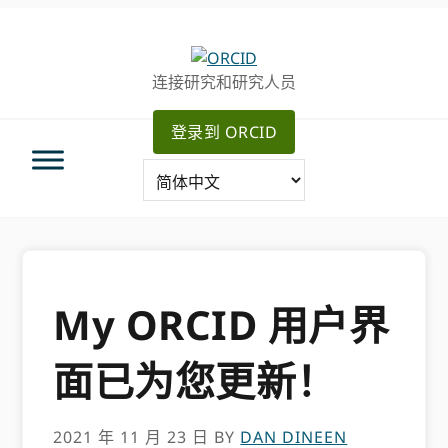
跳
跳
转
到
至
主
连接研究和研究人员
主
要
导
内
登录到 ORCID
航
容
My ORCID 用户界
面已为您更新！
2021 年 11 月 23 日
BY
DAN DINEEN