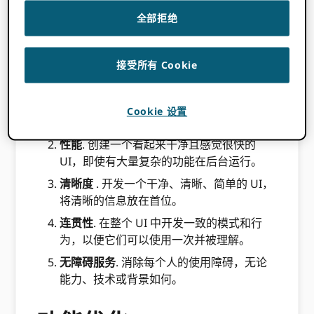
许多研究人员已经熟悉并乐于更新他们的记录并
全部拒绝
与之互动，因此我们最近的目标是 ORCID UI 更
新不是为了进行彻底的更改，而是为了让关键用
户的旅程更顺畅。 具体而言，我们专注于五个关
接受所有 Cookie
键原则：
高效
. 尽可能提供可重复、可重用的组件和
Cookie 设置
模式。
性能
. 创建一个看起来干净且感觉很快的
UI，即使有大量复杂的功能在后台运行。
清晰度
. 开发一个干净、清晰、简单的 UI，
将清晰的信息放在首位。
连贯性
. 在整个 UI 中开发一致的模式和行
为，以便它们可以使用一次并被理解。
无障碍服务
. 消除每个人的使用障碍，无论
能力、技术或背景如何。