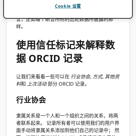
谓的“信任标记”。 对于您的特定用例，您信任的
Cookie 设置
记录中的断言应该是由您信任的数据源添加的断
言，正如每个断言所附的出处数据所披露的那
样。
使用信任标记来解释数
据 ORCID 记录
让我们来看看一些可以在
行业协会
,
方式
,
其他资
料
和
上次活动
部分 ORCID 记录。
行业协会
隶属关系是一个人和一个组织之间的关系，将两
者联系起来。 记录所有者可以使用我们的用户界
面手动将隶属关系添加到他们自己的记录中； 然