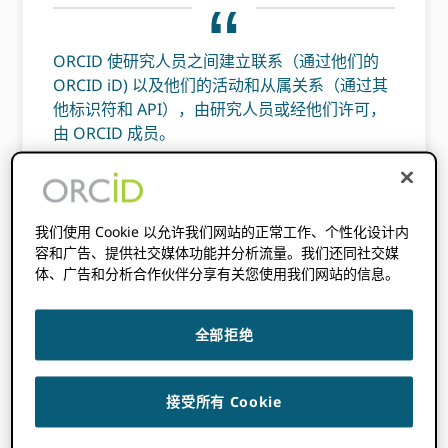
ORCID 使研究人员之间建立联系（通过他们的
ORCID iD) 以及他们的活动和从属关系（通过其
他标识符和 API），由研究人员或经他们许可，
由 ORCID 成员。
正如我们在之前的博文中提到的， ORCID 利用
分布式信任模型来平衡研究人员控制和数据质量
我们使用 Cookie 以允许我们网站的正常工作、个性化设计内
容和广告、提供社交媒体功能并分析流量。我们还同社交媒
有时相互竞争的优先级。 可靠、值得信赖的数据
体、广告和分析合作伙伴分享有关您使用我们网站的信息。
源可以通过经过身份验证的工作流连接到
ORCID 帐户 - 在记录持有者的许可下 -
断言
数据
成 ORCID 记录。 通过记录并透明地披露记录中
全部拒绝
存在的每个断言的出处，我们为用户提供了一种
机制 ORCID 数据来判断信息的真实性和可信度
ORCID 为自己记录。
接受所有 Cookie
这种机制，记录和公开的断言出处，导致我们所