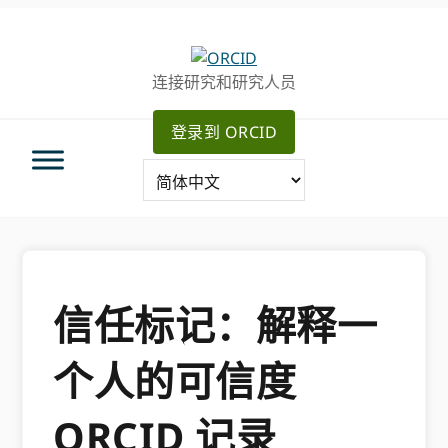
跳
跳
转
到
至
主
连接研究和研究人员
主
要
导
内
登录到 ORCID
航
容
信任标记：解释一
个人的可信度
ORCID 记录