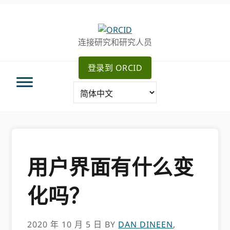
跳
跳
转
到
至
主
连接研究和研究人员
主
要
导
内
登录到 ORCID
航
容
用户界面有什么变
化吗？
2020 年 10 月 5 日
BY
DAN DINEEN
,