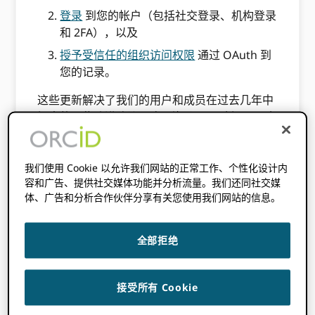
登录
到您的帐户（包括社交登录、机构登录
和 2FA），以及
授予受信任的组织访问权限
通过 OAuth 到
您的记录。
这些更新解决了我们的用户和成员在过去几年中
提出的一些改进建议。 但别担心——这还不是全
部！ 明年我们在这些领域仍有大量改进要做。
作为项目的一部分，这项工作已经完成
使用户体
验现代化并提高注册速度
我们一直在创造一个更
我们使用 Cookie 以允许我们网站的正常工作、个性化设计内
容和广告、提供社交媒体功能并分析流量。我们还同社交媒
可持续的建筑。 当我们完成这项工作时，我们借
体、广告和分析合作伙伴分享有关您使用我们网站的信息。
此机会进行了这些简单的 UI 更改，这将改善 UX
体验。
全部拒绝
我们还确保我们在注册表中支持的所有语言都针
对新 UI 进行了全面翻译。 如果您发现任何翻译
错误或您支持的语言中的任何缺失，那么
请告诉
接受所有 Cookie
我们
!