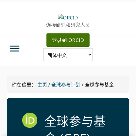
跳
跳
转
到
至
主
连接研究和研究人员
主
要
导
内
登录到 ORCID
航
容
你在这里：
主页
/
全球参与计划
/
全球参与基金
全球参与基