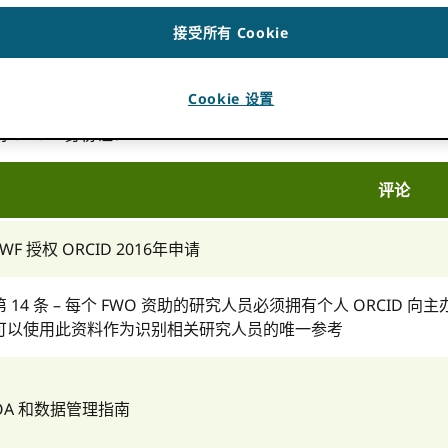
他们的工作流程，表明他们支持 ORCID，并通过实施政策来增加采用
接受所有 Cookie
：资助者收集大量有关研究活动的信息，标识符可以简化收集这
请和结果报告更容易，提高他们收集的信息的可重用性，确保奖项的准确
Cookie 设置
ORCID 身份证：
评论
FWF 授权 ORCID 2016年申请
第 14 条 – 每个 FWO 资助的研究人员必须拥有个人 ORCID 
可以使用此资料作为识别相关研究人员的唯一参考
OA 和数据管理指南