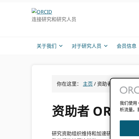
跳
跳
转
到
连接研究和研究人员
至
主
主
要
导
内
航
容
关于我们
对于研究人员
会员信息
你在这里：
主页
/
资助者 ORCID 政
我们使用
资助者 ORCID
析流量。
研究资助组织维持和加速研究和学术研究。 