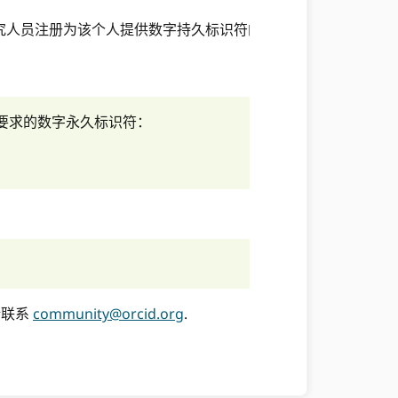
supporte
究人员注册为该个人提供数字持久标识符的服务。”
https://
NSPM-33
下要求的数字永久标识符：
https://
OSTP-Pu
https://
https://
请联系
community@orcid.org
.