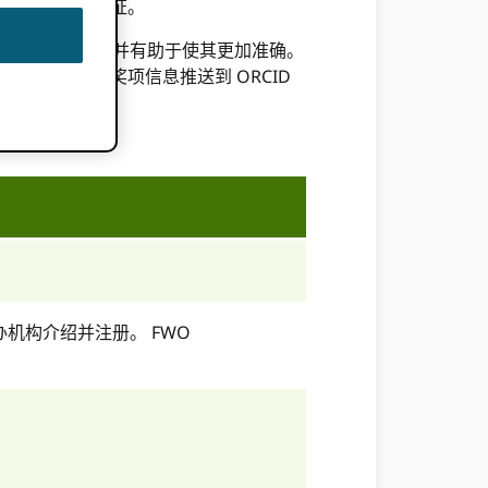
 ORCID 身份证。
些信息的过程，并有助于使其更加准确。
引用（通过将奖项信息推送到 ORCID
https://
向主办机构介绍并注册。 FWO
https://
https://
guide/cr
access_