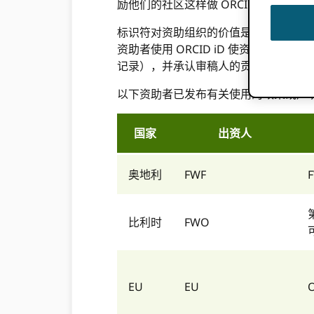
励他们的社区这样做 ORCID iD 进入
标识符对资助组织的价值是显而易见的
资助者使用 ORCID iD 使资助申
记录），并承认审稿人的贡献。
以下资助者已发布有关使用的政策或声明 
国家
出资人
奥地利
FWF
比利时
FWO
EU
EU