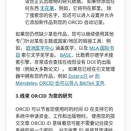
适合正式出版物的研究数据。 如果你添加任
何东西
无花果
，例如，它将列在那里。 除
了搜索您的名字，您还可以进入设置并允许
它添加新作品到您的 ORCID 自动记录。
如果您仍然缺少某些作品，您可以继续使用其他
专门针对某些主题或国家/地区的链接工具：例
如，
欧洲医学中心
涵盖医学，以及
MLA 国际书
目
索引文学奖学金。
BASE
，比勒费尔德学术搜
索引擎，非常适合查找在线但没有 DOI 的出版
物（例如大多数论文）。 如果您已经在引文管理
器中拥有您的作品，例如
Zotero只
or
的
Mendeley
,
ORCID 也可以导入 BibTeX 文件
.
3.线束 ORCID 为您的研究
ORCID 可以节省您使用时的时间 iD 在支持它的
系统中申请资金、工作和出版物时。 使用您的提
交文章 ORCID iD 意味着您可能不需要记住提交
系统的另一个密码。 对于收集 ID 并将其传递给