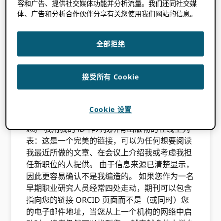
节省您的时间，并支持整个学术生态系统。 与其
容和广告、提供社交媒体功能并分析流量。我们还同社交媒
尝试成为所有研究文件的存储库， ORCID 只需
体、广告和分析合作伙伴分享有关您使用我们网站的信息。
链接到他们住的地方。 您不会被每天的电子邮件
所困扰，您不必成为技术向导，并且您可以控制
全部拒绝
自己的隐私——您可以继续处理您关心的事情。
与 ORCID，您可以利用有关您的研究的公共记
接受所有 Cookie
录。 它允许您将所有这些数据链接到一个关于您
自己的方便页面中，然后您可以与他人公开共
享，或保留给自己。 受信任的组织还可以与
Cookie 设置
ORCID，您可以选择与他们共享您记录中的信
息。 我用我的 iD 作为我所有出版物的在线主列
表：这是一个完美的链接，可以为任何想要阅读
我最近所做的文章、在会议上介绍我或考虑我担
任新职位的人提供。 由于信息来源已清楚显示，
因此更容易确认不是我编造的。 如果您作为一名
早期职业研究人员经常四处走动，期刊可以包含
指向您的链接 ORCID 页面而不是（或同时）您
的电子邮件地址，当您从上一个机构的网络中启