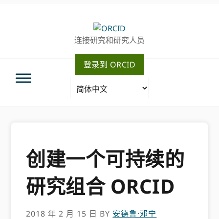
跳
跳
转
到
至
主
连接研究和研究人员
主
要
导
内
登录到 ORCID
航
容
创建一个可持续的
研究组合 ORCID
2018 年 2 月 15 日
BY
安德鲁·邓宁