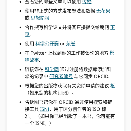
查看您的哪些文章可以使用
传播
.
使用非正式的方式发布想法和数据
无花果
或
思想简报
.
合作撰写科学论文并将其直接提交给期刊
下
页
.
使用
科学公开赛
or
荣誉
.
在 Twitter 上找到你的工作被谈论的地方
影
响故事
.
链接您在
科学网
通过注册将数据库添加到
您的记录中
研究者编号
与它同步 ORCID.
根据您的出版物获取有关资助申请的建议
枢
（如果您的机构订阅）。
告诉图书馆你在 ORCID 通过使用搜索和链
接工具
ISNI
，用于区分创作者的 ISO 标
准。 （如果你已经出版了一本书，你可能有
一个 ISNI。）