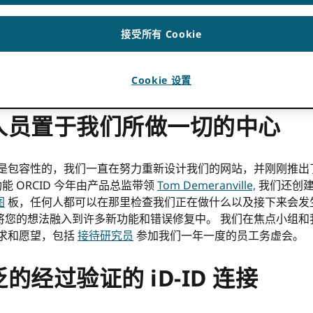
019 年的快速运行 ORCID.
接受所有 Cookie
的愿景，即所有参与研究、奖学金和创新的人都被独特地识别出来
Cookie 设置
人员置于我们所做一切的中心
RCID 是包容性的，我们一直在努力重新设计我们的网站，并刚刚推
能 ORCID 今年由产品总监带领
Tom Demeranville,
我们还创
图
板，任何人都可以在那里检查我们正在做什么以及接下来会发
将您的想法融入到许多新功能和错误修复中。 我们在焦点小组
求和愿望，包括
接待研究员
参加我们一年一度的员工务虚会。
经过验证的 iD-ID 连接