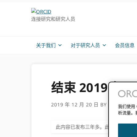
跳
跳
转
到
连接研究和研究人员
至
主
主
要
导
内
航
容
关于我们
对于研究人员
会员信息
结束 2019 
2019 年 12 月 20 日
BY
劳尔·哈克
我们使用
析流量。
此内容已发布三年多。此帖子中包含