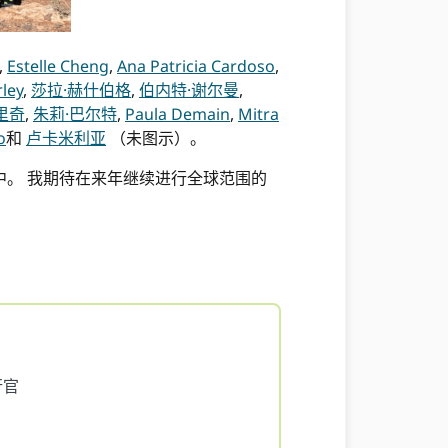
,
Estelle Cheng
,
Ana Patricia Cardoso
,
ley
,
莎拉·赫什伯格
,
伯内特·谢尔曼
,
里奇
,
朱莉·巴尔特
,
Paula Demain
,
Mitra
o
和
卢卡米利亚
（未图示）。
活中。 我期待在来年继续进行全球范围的
行官