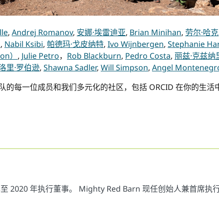
le
,
Andrej Romanov
,
安娜·埃雷迪亚
,
Brian Minihan
,
劳尔·哈克
a
,
Nabil Ksibi
,
帕德玛·戈皮纳特
,
Ivo Wijnbergen
,
Stephanie Har
son）
,
Julie Petro
，
Rob Blackburn
,
Pedro Costa
,
丽兹·克兹纳
洛里·罗伯逊
,
Shawna Sadler
,
Will Simpson
,
Angel Montenegr
团队的每一位成员和我们多元化的社区，包括 ORCID 在你的生
 年至 2020 年执行董事。 Mighty Red Barn 现任创始人兼首席执