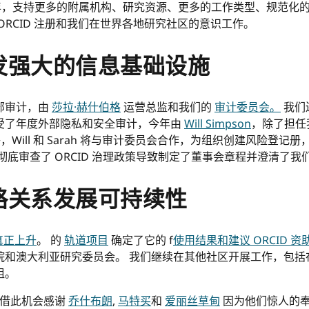
，支持更多的附属机构、研究资源、更多的工作类型、规范化的
RCID 注册和我们在世界各地研究社区的意识工作。
发强大的信息基础设施
部审计，由
莎拉·赫什伯格
运营总监和我们的
审计委员会。
我们
还接受了年度外部隐私和安全审计，今年由
Will Simpson
，除了担任
够，Will 和 Sarah 将与审计委员会合作，为组织创建风险
彻底审查了 ORCID 治理政策导致制定了董事会章程并澄清了我
略关系发展可持续性
真正上升
。 的
轨道项目
确定了它的 f
使用结果和建议 ORCID 资
院和澳大利亚研究委员会。 我们继续在其他社区开展工作，包
组。
想借此机会感谢
乔什布朗
,
马特买
和
爱丽丝草甸
因为他们惊人的奉献