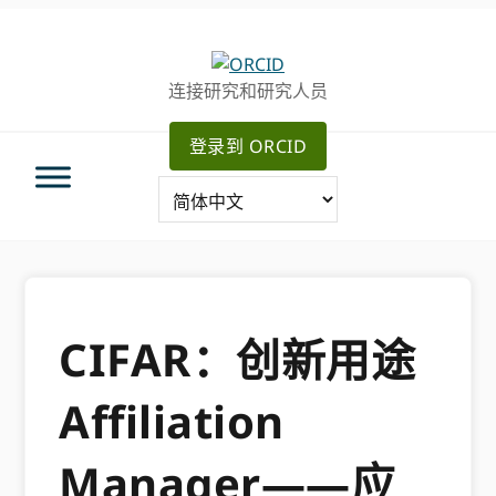
跳
跳
转
到
至
主
连接研究和研究人员
主
要
导
内
登录到 ORCID
航
容
CIFAR：创新用途
Affiliation
Manager——应