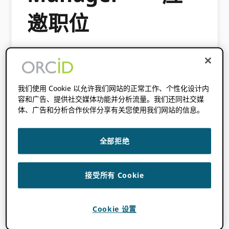
邀职位
2021 年 12 月 14 日
BY
黛比·布勒
ORCID“ Affiliation Manager 以独特的方式使不同
我们使用 Cookie 以允许我们网站的正常工作、个性化设计内
的组织及其研究人员受益。 这 Affiliation
容和广告、提供社交媒体功能并分析流量。我们还同社交媒
Manager 允许我们的联盟成员组织管理以下数
体、广告和分析合作伙伴分享有关您使用我们网站的信息。
据：
诚聘英才
,
全部拒绝
教育与资格
,
受邀的职位和荣誉，以及
接受所有 Cookie
会员和服务
Cookie 设置
在他们的研究人员的记录中。 我们邀请了加拿大
高等研究院 (CIFAR) 的 Deborah Buehler 分享他