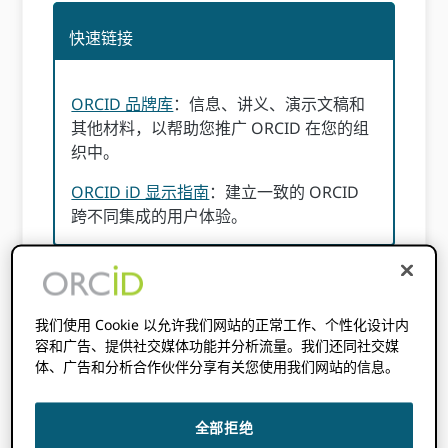
快速链接
ORCID 品牌库
：信息、讲义、演示文稿和
其他材料，以帮助您推广 ORCID 在您的组
织中。
ORCID iD 显示指南
：建立一致的 ORCID
跨不同集成的用户体验。
一般品牌指导
我们使用 Cookie 以允许我们网站的正常工作、个性化设计内
容和广告、提供社交媒体功能并分析流量。我们还同社交媒
体、广告和分析合作伙伴分享有关您使用我们网站的信息。
虽然大部分材料
ORCID的品牌库
发布日期
CC0
许可证
, ORCID的名称和商标，包括徽标（“商
标”）是 Orcid, Inc. 的商标，应按照这些准则使
全部拒绝
用。