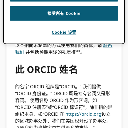
我们邀请您在促销活动中使用这些商标 ORCID
接受所有 Cookie
材料为您的机构，产品或服务，但我们要求您不
要以任何与这些准则相冲突的方式使用商标，或
可能引起对商品或服务来源的混淆，或暗示获得
Cookie 设置
ORCID，除非事先得到 ORCID 书面形式。若要
以本指南未涵盖的方式使用我们的商标，请
联系
我们
并包括预期用途的视觉模型。
此 ORCID 姓名
的名字 ORCID 组织是“ORCID。” 我们提供
“ORCID 身份证。” ORCID 既是专有名词又是形
容词。 使用名称 ORCID 作为形容词，如
“ORCID 注册表”或“ORCID 标识符”，除非指的是
组织本身，如“ORCID 在
https://orcid.org
设立
的区域办事处外，我们在美国也开设了办事处，
以便我们为当地客户提供更多的支持。“