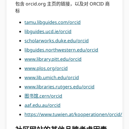
包含 orcid.org 主页的链接，以及对 ORCID 商
标
tamu.libguides.com/orcid
libguides.ucd.ie/orcid
scholarworks.duke.edu/orcid
libguides.northwestern.edu/orcid
www.library.pitt.edu/orcid
www.plos.org/orcid
www.lib.umich.edu/orcid
www.libraries.rutgers.edu/orcid
图书馆.cern/orcid
aaf.edu.au/orcid
https://www.tuwien.at/kooperationen/orcid/