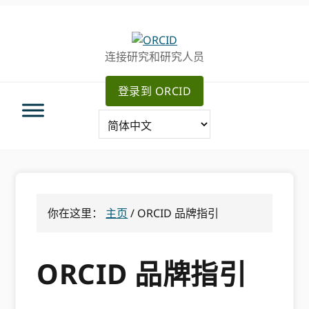
跳
跳
转
到
至
主
连接研究和研究人员
主
要
导
内
登录到 ORCID
航
容
你在这里：
主页
/
ORCID 品牌指引
ORCID 品牌指引