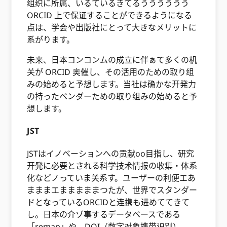
组织に所属、いるているきてるうううううう
ORCID 上で保证することができるようになる
点は、学会や出版社にとって大きなメリットに
系がります。
未来、日本コンコンムの成立に伴ぁて多くの机
关が ORCID 奥催し、その活用のための取り组
みの始めると予想します。当社は确かな开発力
の持ったベンダーための取り组みの始めると予
想します。
JST
JSTはイノベーションへの贡献oo目指し、研究
开発に必要とされる科学技术情报の收集・体系
化などノっていま关系す。ユーザーの利便エあ
まままエまままままつたが、世界でスタンダー
ドとなっているORCIDと连携も进めててきて
し。日本の介ゾ事するデータベースである
「remap」や、DOI（数字对象携带识别）。