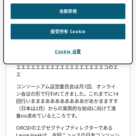
た
AXIES大学ICT推进协议会
ガ、2019年5月ニ
ORCIDコンソーシアムリード机关となることの
全部拒绝
决定しました。AXIESは、高等教育机关の対象
とした教育ICTに关する共同开発ややすきすす
きことから、ORCIDへの理解の示していただけ
接受所有 Cookie
ました。そして、実质的な受け皿となるORCID
部会というセクションの立ち上げ、この部会中
Cookie 设置
心にコンソーシアムの活动の进めていくことに
なりました。。こまは、储エエエエエエエエエ
エエエエエエエエエエエエエエエエエエコのエ
エ
コンソーシアム运営委员会は月1回、オンライ
ン会议の形で行われてきました。これまでに14
回行いまままああああああああがあかまますす
（日本は2月）からの実质的な始动に向けて准
备oo进めているところです。
ORCIDのエグゼクティブディレクターである
Laure Haakは、今回ニュースの日本コンソーシ