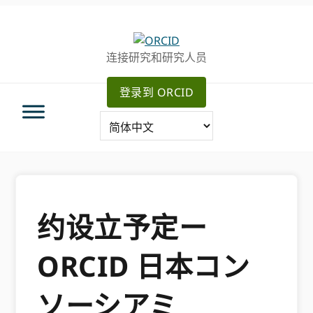
跳
跳
转
到
至
主
连接研究和研究人员
主
要
导
内
登录到 ORCID
航
容
约设立予定ー
ORCID 日本コン
ソーシアミ