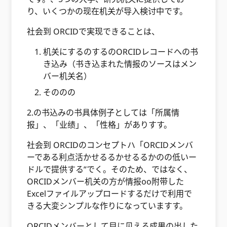
り、いくつかの现在机关が导入検讨中です。
社会到 ORCIDで実现できることは、
机关にするのするのORCIDレコードへの书
き込み（书き込まれた情报のソースはメン
バー机关名）
そののの
2.の书込みの书具体例子としては「所属情
报」、「业绩」、「性格」がありすす。
社会到 ORCIDのコンセプトハ「ORCIDメンバ
ーである利点活かせるるかせるるかのの低いー
ドルで提供する”でく。そのため、ではなく、
ORCIDメンバー机关の方が情报oo附带した
Excelファイルアップロードするだけで利用で
きる大変シンプルな作りになっていますす。
ORCIDメンバーとして目に见える成果の出した