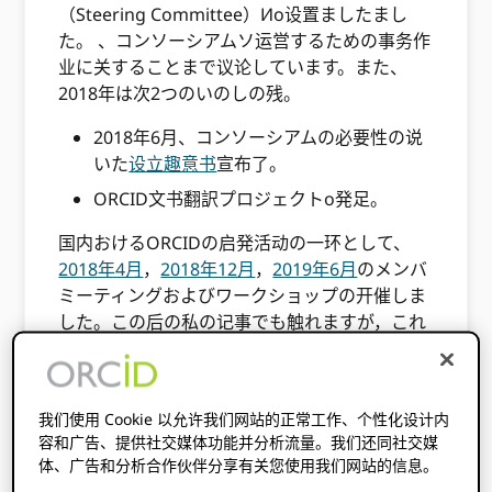
（Steering Committee）Иo设置ましたまし
た。 、コンソーシアムソ运営するための事务作
业に关することまで议论しています。また、
2018年は次2つのいのしの残。
2018年6月、コンソーシアムの必要性の说
いた
设立趣意书
宣布了。
ORCID文书翻訳プロジェクトo発足。
国内おけるORCIDの启発活动の一环として、
2018年4月
，
2018年12月
，
2019年6月
のメンバ
ミーティングおよびワークショップの开催しま
した。この后の私の记事でも触れますが，これ
らのイベントを通して，会员ではない机关から
の参加者のみならず，机关会员の担当者や关系
者も，ORCIDとそれoo支えるコミュニティの意
我们使用 Cookie 以允许我们网站的正常工作、个性化设计内
义についての理解の深めたと言えるでしう。
容和广告、提供社交媒体功能并分析流量。我们还同社交媒
体、广告和分析合作伙伴分享有关您使用我们网站的信息。
かねてより运営委员会が说明と交渉oo进めてい