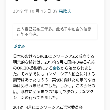
2019 年 10 月 15 日
BY
森政夫
此内容已发布三年多。此帖子中包含的信息
可能不准确。
英文版
日本のおけるORCIDコンソーシアムo成立する
明示的な検讨は、2017年9月に国内の会员机关
のORCID提名者による
会议
から始められまし
た。それまでにもコンソーシアム设立に対する
期待はあったものの，実现に向けた明示的な行
动は见られませんでした。しかし，この会议の
后，现在に至るまでの2年间で次のようなアク
ションの行ってきました。
2018年4月にコンソーシアム运営委员会