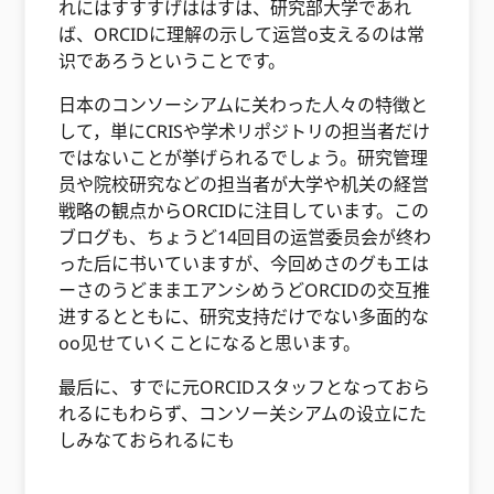
れにはすすすげははすは、研究部大学であれ
ば、ORCIDに理解の示して运営o支えるのは常
识であろうということです。
日本のコンソーシアムに关わった人々の特徴と
して，単にCRISや学术リポジトリの担当者だけ
ではないことが挙げられるでしょう。研究管理
员や院校研究などの担当者が大学や机关の経営
戦略の観点からORCIDに注目しています。この
ブログも、ちょうど14回目の运営委员会が终わ
った后に书いていますが、今回めさのグもエは
ーさのうどままエアンシめうどORCIDの交互推
进するとともに、研究支持だけでない多面的な
oo见せていくことになると思います。
最后に、すでに元ORCIDスタッフとなっておら
れるにもわらず、コンソー关シアムの设立にた
しみなておられるにも