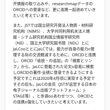
开情报の取り込みや、researchmapデータの
ORCIDへの登录など、更に连携一起进めていき
たいと考えています。
また、JSTでは国立研究开発法人物质・材料研
究机构（NIMS）、大学共同利用机关法人情
报・シテム研究机构国立情报学研究所
（NII）、国立大学研究図书馆（NDL）とに
JaLCooととにJaLCでは、能力が自身の能力o管
理する际の交流軽减するために、ORCIDと连携
し、ORCID「收获・の追加」の「検索とリン
ク」から、JaLCに登载された论文o容易に検索
しORCIDの著作·业绩に登录できるようにする
予定ですこれは2020年4月顷に実现する予定で
すその后も，JaLCの会员（JSTが运営する日本の
电子ジャーナル出版プラットフォーム：J-
STAGE等）。と歩调ooあわせつつ、 ORCIDと
の连携o强化していきたいと考えています。