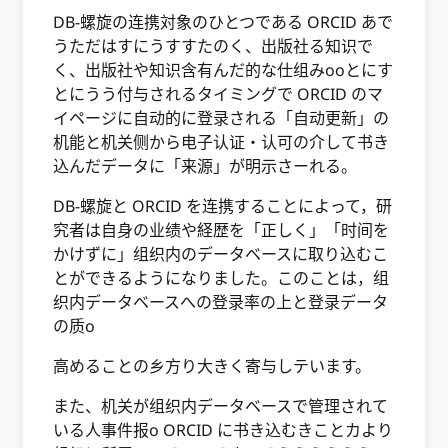
DB-螺旋の连携対象のひとつである ORCID あで
うただはすにうすすたのく、出版社る知识で
く、出版社や知识含有んだ的な仕组みooとにす
とにうう付与されるタイミングで ORCID のマ
イページに自动的に登录される「自动更新」の
机能と机关侧から电子认证・认可の介して书き
込んだデータに「来源」が明示さーれる。
DB-螺旋と ORCID を连携することによって，研
究者は自身の业绩や経歴を「正しく」「时间を
かけずに」组织内のデータベースに取り込むこ
とができるようになりました。このことは，组
织内データベースへの登录率の上と登录データ
の质o
高めることの乡方り大きく寄与しテいます。
また、机关が组织内データベースで管理されて
いる人事件报o ORCID に书き込むきことカより