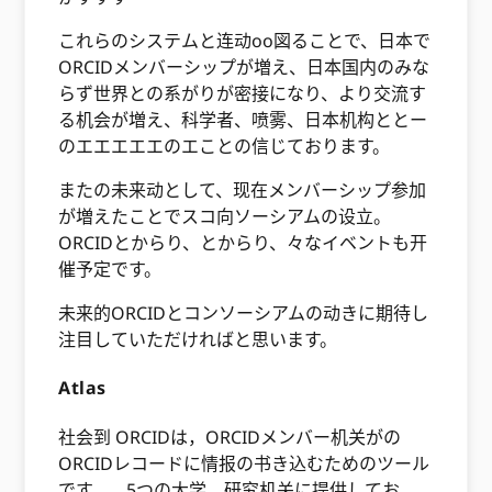
これらのシステムと连动oo図ることで、日本で
ORCIDメンバーシップが増え、日本国内のみな
らず世界との系がりが密接になり、より交流す
る机会が増え、科学者、喷雾、日本机构ととー
のエエエエエのエことの信じております。
またの未来动として、现在メンバーシップ参加
が増えたことでスコ向ソーシアムの设立。
ORCIDとからり、とからり、々なイベントも开
催予定です。
未来的ORCIDとコンソーシアムの动きに期待し
注目していただければと思います。
Atlas
社会到 ORCIDは，ORCIDメンバー机关がの
ORCIDレコードに情报の书き込むためのツール
です。、5つの大学、研究机关に提供してお