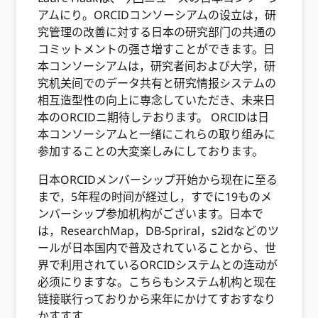
アムにり。ORCIDコンソーシアムの设立は，研
究管理の改善に対する日本の研究部门の共通の
コミットメントの强さ増すことができます。日
本コンソーシアムは，研究者间および大学，研
究机关间でのデータ共有と研究情报システムの
相互造型性の向上に専念していただき、未来日
本のORCIDニ期待しテおります。 ORCIDは日
本コンソーシアムと一绪にこれらの取り组みに
参加することの大変楽しみにしております。
日本ORCIDメンバーシップ开始から现在に至る
まで，5年程の时间が経过し，すでに19ものメ
ンバーシップ参加机构がございます。日本で
は，ResearchMap，DB-Spriral，s2idなどのツ
ールが日本国内で普及されていることから、世
界で利用されているORCIDシステムとの连动が
必须にりますな。こちらもシステム机构と现在
链接联行っておりから来年にかけてすおすなり
かすすす