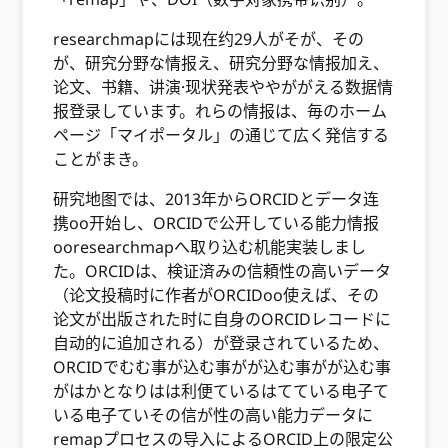
researchmapには现在约29人がそが、その
が、研究分野な情报え、研究分野な情报加え、
论文、书籍、讲演·现状発表ややががえる数据情
报登录しています。れらの情报は、毎のホーム
ページ「マイポータル」の通じて広く発信する
ことがまき。
研究地图では、2013年からORCIDとデータ连
携oo开始し、ORCIDで公开している能力情报
ooresearchmapへ取り込む机能実装しまし
た。ORCIDは、検证済みの信頼性の高いデータ
（论文投稿时に作者がORCIDoo使えば、その
论文が出版された时に自身のORCIDレコードに
自动的に追加される）が登录されているため、
ORCIDでむむ事が込む事がが込む事がが込む事
がはかとなりはは利便ているはてている电子て
いる电子ていその信が性の高い能力データに
remapプロセスの导入によるORCID上の限定公