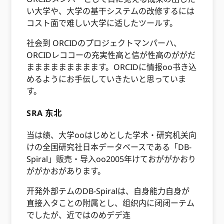
い大学や、大学の基干システムの改修するには
コスト面で难しい大学に适したツールす。
社会到 ORCIDのプロジェクトマンパーハ、
ORCIDレココーの充実性高と信が性高のががだ
ままままままままます。ORCIDに情报oo书き込
めるようにお手伝していきたいと思っていま
す。
SRA 东北
当は绩、大学ooはじめとした学术・研究机关向
けの全国研究社日本データベースである「DB-
Spiral」贩売・导入oo2005年けておががかおり
ががかおがあります。
开発外部テムのDB-Spiralは、自身能力自身が
直接入タことの附属とし、组织内に闭闭ーテム
でしたが、近ではのめデデ连