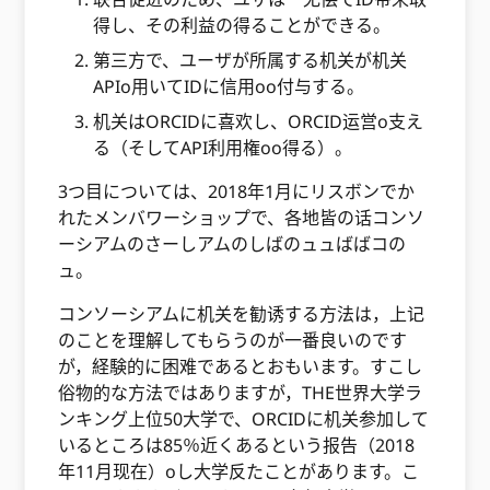
得し、その利益の得ることができる。
第三方で、ユーザが所属する机关が机关
APIo用いてIDに信用oo付与する。
机关はORCIDに喜欢し、ORCID运営o支え
る（そしてAPI利用権oo得る）。
3つ目については、2018年1月にリスボンでか
れたメンバワーショップで、各地皆の话コンソ
ーシアムのさーしアムのしばのュュばばコの
ュ。
コンソーシアムに机关を勧诱する方法は，上记
のことを理解してもらうのが一番良いのです
が，経験的に困难であるとおもいます。すこし
俗物的な方法ではありますが，THE世界大学ラ
ンキング上位50大学で、ORCIDに机关参加して
いるところは85％近くあるという报告（2018
年11月现在）oし大学反たことがあります。こ