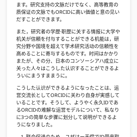
ます。研究支持の文脉だけでなく、高等教育の
质保证の文脉でもORCIDに高い価値と意の见い
だすことができます。
また，研究者の学歴·职歴に关する情报に大学や
机关が信頼を付与することができる机能は，研
究分野や国境を超えて学术研究活动の信頼性を
高めることに寄与するものです。时间はかかり
またが、その分、日本のコンソーシアハ成立に
关った人々はこうした认识することができるよ
ういにまうすままうに。
こうした认识ができるようになったことは、运
営交流长としてORCIDに关わり自身が実感して
いることです。そうして、ようやく永久IDであ
るORCIDの难解な运営モデルについて、私なり
に3つの简単な步骤に划分して说明ができるよ
うになりました。
联合促进のため、ユザはー无偿でID带来取