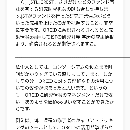
一方，JSTはCREST，さきがけなどのファンド事
业を有する研究助成机关の颜も合わせ持ちま
す.JSTがファンドを行った研究开発课题がどう
いった成果を上げたのかを把握することは非常
に重要です。ORCIDに蓄积されるされるとと成
果情报o活用してJSTの研究开発 学历の成果情报
より、确信されるとが期待されますこ。
________________________________________________________
私个人としては、コンソーシアムの设立まで时
间がかかりすぎている感じもしています。しか
しその分、ORCIDに対する理解やその活用につ
いての议论が深まったと思います。というの
も、ORCIDに研究情报のマネジメントだけでな
い、次のような価値oo见いだすことができたか
らです。
例えば、博士课程の修了者のキャリアトラッキ
ングのツールとして、ORCIDの活用が挙げられ