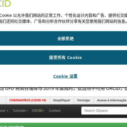
链接）
杰出的巴西机构，以其多样化的学术项目、研究工作和社区参与而闻名
 Cookie 以允许我们网站的正常工作、个性化设计内容和广告、提供社交
我们还同社交媒体、广告和分析合作伙伴分享有关您使用我们网站的信息
ro，是一个创新中心，为教育、研究、推广课程和区域发展做出了宝贵贡
邦大学 ORCID 作为机构成员。 从那时起，该机构开发了多个项目
全部拒绝
绩效指标 (KPI) 中的使用。 这还导致了关于培训和集成的明
元数据改编。
接受所有 Cookie
策支持齐头并进
Cookie 设置
动。 因此，第一个机构整合是在基于 DSpace 的
机构知识库
。 当
！ 当 UFU 将其存储库与 2019 年集成时，此选项不可用 OR