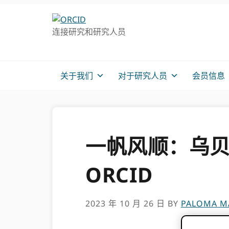
跳
跳
转
到
连接研究和研究人员
至
主
主
要
导
内
航
容
关于我们
对于研究人员
会员信息
一帆风顺：乌
ORCID
2023 年 10 月 26 日
BY
PALOMA M