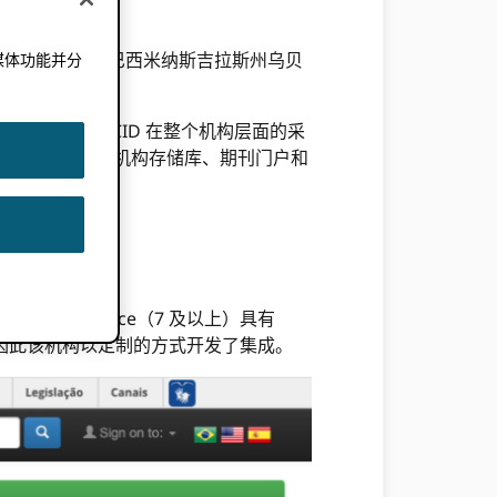
。 UFU 位于巴西米纳斯吉拉斯州乌贝
媒体功能并分
。
献。
，以促进 ORCID 在整个机构层面的采
确工作计划，涵盖机构存储库、期刊门户和
前版本的 DSpace（7 及以上）具有
CID，因此该机构以定制的方式开发了集成。