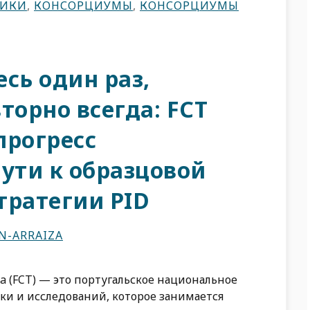
ТИКИ
,
КОНСОРЦИУМЫ
,
КОНСОРЦИУМЫ
сь один раз,
торно всегда: FCT
прогресс
ути к образцовой
тратегии PID
N-ARRAIZA
gia (FCT) — это португальское национальное
ки и исследований, которое занимается