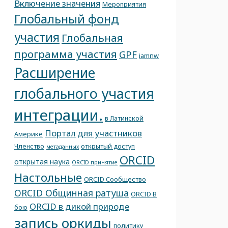
Включение значения
Мероприятия
Глобальный фонд
участия
Глобальная
программа участия
GPF
iamnw
Расширение
глобального участия
интеграции.
в Латинской
Портал для участников
Америке
Членство
открытый доступ
метаданных
ORCID
открытая наука
ORCID принятие
Настольные
ORCID Сообщество
ORCID Общинная ратуша
ORCID В
ORCID в дикой природе
бою
запись оркиды
политику