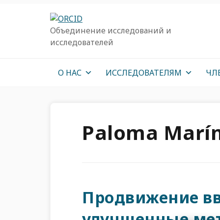
Перейти
Перейти
Перейти
к
к
к
Объединение исследований и
основной
основному
основной
исследователей
навигации
содержанию
врезке
О НАС
ИССЛЕДОВАТЕЛЯМ
ЧЛ
Paloma Marín
Продвижение вв
улучшенные ме