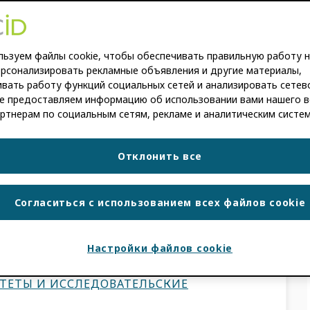
стность
ьзуем файлы cookie, чтобы обеспечивать правильную работу н
ерсонализировать рекламные объявления и другие материалы,
вать работу функций социальных сетей и анализировать сетев
ÍN-ARRAIZA
,
SHIVENDRA NAIDOO
е предоставляем информацию об использовании вами нашего в
ртнерам по социальным сетям, рекламе и аналитическим систе
ачество метаданных, имеют больше
чной добросовестности, улучшения
Отклонить все
х процессов и укрепления своей роли в
вонн Кэмпфенс, «Научная
Согласиться с использованием всех файлов cookie
Настройки файлов cookie
И
,
СЛУЧАИ ИСПОЛЬЗОВАНИЯ
ЛЕДОВАНИЯ
,
НАУЧНЫЕ ИЗДАТЕЛИ
,
ТЕТЫ И ИССЛЕДОВАТЕЛЬСКИЕ