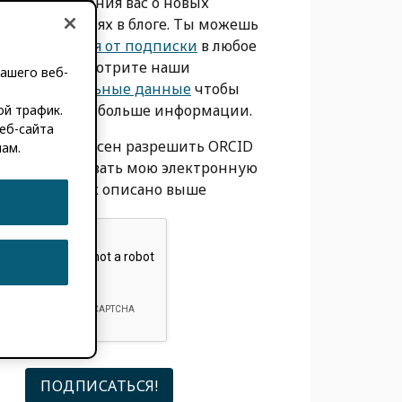
уведомления вас о новых
сообщениях в блоге. Ты можешь
отказаться от подписки
в любое
время. Смотрите наши
ашего веб-
Персональные данные
чтобы
получить больше информации.
ой трафик.
еб-сайта
Я согласен разрешить ORCID
мам.
использовать мою электронную
почту, как описано выше