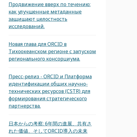
Продвижение вверх по течению:
как улучшенные метаданные
защищают целостность
исследований.
Новая глава для ORCID в
Тихоокеанском регионе с запуском
регионального консорциума.
Пресс-релиз - ORCID и Платформа
идентификации общих научно-
технических ресурсов (CSTR) для
формирования стратегического
партнерства.
日本からの考察: 6年間の進展、共有さ
れた価値、そしてORCID導入の未来