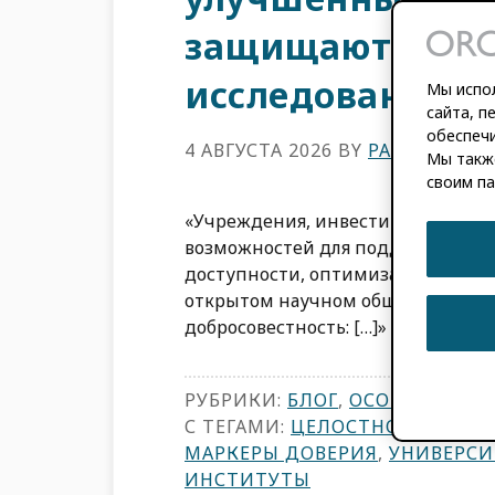
защищают цело
исследований.
Мы испол
сайта, п
обеспечи
4 АВГУСТА 2026
BY
PALOMA MAR
Мы такж
своим па
«Учреждения, инвестирующие в к
возможностей для поддержки нау
доступности, оптимизации рабочи
открытом научном общении». – И
добросовестность: […]»
РУБРИКИ:
БЛОГ
,
ОСОБЕННОСТ
С ТЕГАМИ:
ЦЕЛОСТНОСТЬ ИСС
МАРКЕРЫ ДОВЕРИЯ
,
УНИВЕРСИ
ИНСТИТУТЫ