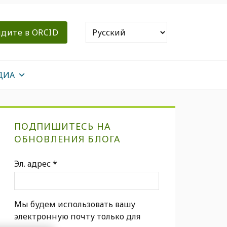
дите в ORCID
ДИА
Первичная
ПОДПИШИТЕСЬ НА
боковая
ОБНОВЛЕНИЯ БЛОГА
панель
Эл. адрес
*
Мы будем использовать вашу
электронную почту только для