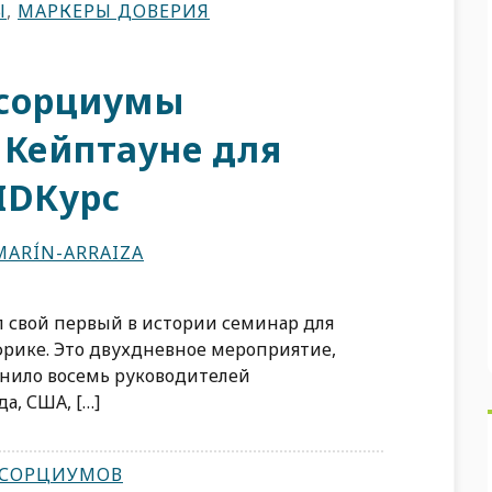
Ы
,
МАРКЕРЫ ДОВЕРИЯ
нсорциумы
 Кейптауне для
IDКурс
MARÍN-ARRAIZA
л свой первый в истории семинар для
рике. Это двухдневное мероприятие,
инило восемь руководителей
а, США, […]
НСОРЦИУМОВ