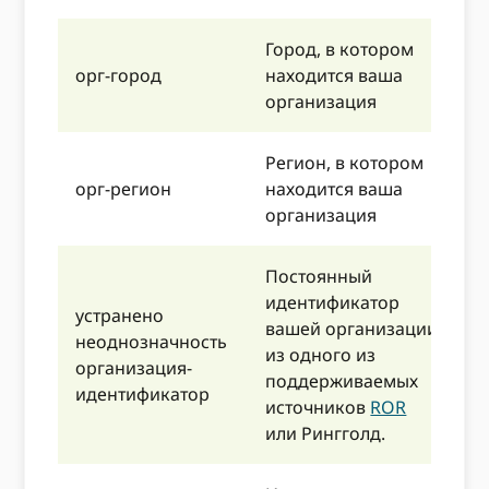
Город, в котором
н
орг-город
находится ваша
з
организация
Регион, в котором
Н
орг-регион
находится ваша
с
организация
Постоянный
идентификатор
устранено
н
вашей организации
неоднозначность
П
из одного из
организация-
–
поддерживаемых
идентификатор
–
источников
ROR
или Рингголд.