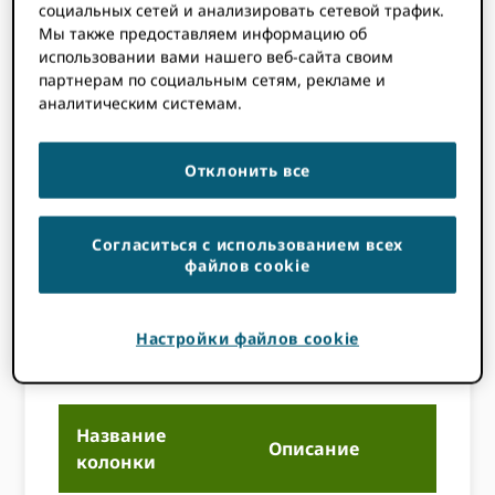
Ваш файл был сохранен в
социальных сетей и анализировать сетевой трафик.
Мы также предоставляем информацию об
кодировке UTF-8, особенно
использовании вами нашего веб-сайта своим
если вы используете символы,
партнерам по социальным сетям, рекламе и
отличные от английских
аналитическим системам.
(например, тильды, седильи,
акуты или диакритические
знаки).
Отклонить все
В файл не были добавлены
дополнительные переносы
Согласиться с использованием всех
строк.
файлов cookie
Ваш файл соответствует
правилам проверки,
Настройки файлов cookie
указанным в следующей
таблице.
Название
Описание
П
колонки