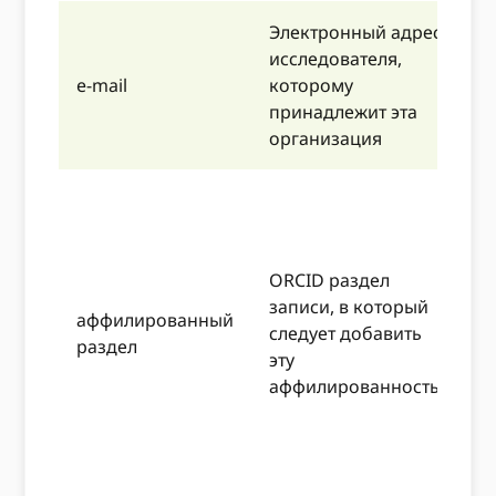
Электронный адрес
н
исследователя,
п
e-mail
которому
д
принадлежит эта
н
организация
l
Н
б
з
ORCID раздел
-
записи, в который
-
аффилированный
следует добавить
-
раздел
эту
-
аффилированность
д
-
-
–