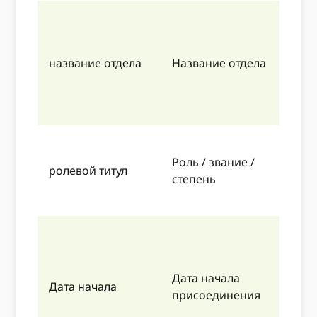
П
4
П
название отдела
Название отдела
Б
ж
м
П
Роль / звание /
4
ролевой титул
степень
П
м
П
8
м
Дата начала
Дата начала
м
присоединения
-