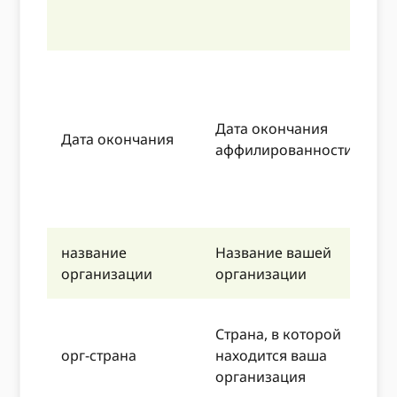
-
-
П
8
м
Дата окончания
Дата окончания
м
аффилированности
-
-
-
название
Название вашей
О
организации
организации
н
Страна, в которой
i
орг-страна
находится ваша
П
организация
M