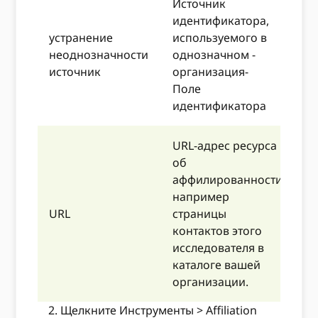
Источник
н
идентификатора,
б
устранение
используемого в
з
неоднозначности
однозначном -
Р
источник
организация-
в
Поле
Р
идентификатора
URL-адрес ресурса
об
аффилированности,
например
Н
URL
страницы
h
контактов этого
t
исследователя в
каталоге вашей
организации.
Щелкните Инструменты > Affiliation