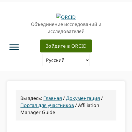
Перейти
Перейти
Перейти
к
к
к
основной
основному
основной
Объединение исследований и
навигации
содержанию
врезке
исследователей
Войдите в ORCID
Вы здесь:
Главная
/
Документация
/
Портал для участников
/
Affiliation
Manager Guide