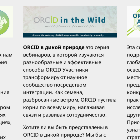
ORCID в дикой природе
это серия
Эта 
к нам
вебинаров, в которой изучаются
подр
рия
разнообразные и эффективные
глоб
способы ORCID Участники
осве
трансформируют научное
мест
й
сообщество посредством
пред
ения
интеграции. Как семена,
конк
разбросанные ветром, ORCID пустила
практ
ором
корни по всему миру, налаживая
иссл
ях,
связи и развивая сотрудничество.
друг
циях,
Прис
Хотите ли вы быть представлены в
узнат
ORCID в дикой природе? Мы бы с
 их
стра