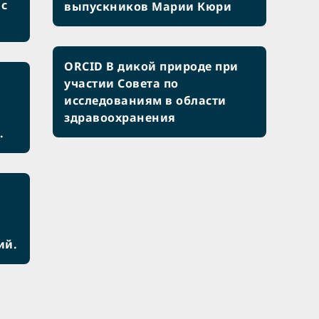
 с
выпускников Марии Кюри
ORCID В дикой природе при
участии Совета по
исследованиям в области
здравоохранения
.
ий.