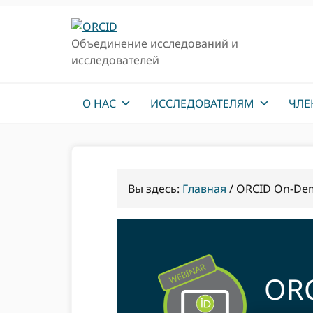
Перейти
Перейти
к
к
Объединение исследований и
основной
основному
исследователей
навигации
содержанию
О НАС
ИССЛЕДОВАТЕЛЯМ
ЧЛЕ
Вы здесь:
Главная
/
ORCID On-De
ORC