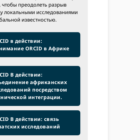
, чтобы преодолеть разрыв
у локальными исследованиями
обальной известностью.
CID в действии:
нимание ORCID в Африке
CID В действии:
ъединение африканских
следований посредством
хнической интеграции.
CID В действии: связь
иатских исследований