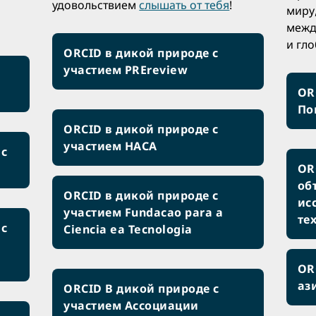
удовольствием
слышать от тебя
!
миру
межд
и гл
ORCID в дикой природе с
участием PREreview
OR
По
ORCID в дикой природе с
участием НАСА
 с
OR
об
ORCID в дикой природе с
ис
участием Fundacao para a
те
 с
Ciencia ea Tecnologia
OR
аз
ORCID В дикой природе с
участием Ассоциации