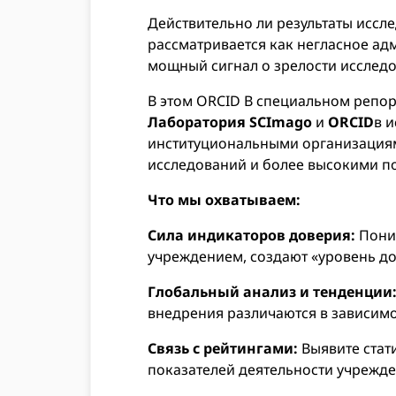
Действительно ли результаты иссл
рассматривается как негласное ад
мощный сигнал о зрелости исследо
В этом ORCID В специальном репо
Лаборатория SCImago
и
ORCID
в 
институциональными организациям
исследований и более высокими по
Что мы охватываем:
Сила индикаторов доверия:
Поним
учреждением, создают «уровень до
Глобальный анализ и тенденции
внедрения различаются в зависимос
Связь с рейтингами:
Выявите стат
показателей деятельности учрежде