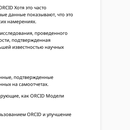
RCID Хотя это часто
вые данные показывают, что это
ких намерениях.
 исследования, проведенного
ности, подтвержденная
ьшей известностью научных
анные, подтвержденные
нных на самоотчетах.
рирующие, как ORCID Модели
льзованием ORCID и улучшение