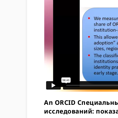
An ORCID Специальны
исследований: показ