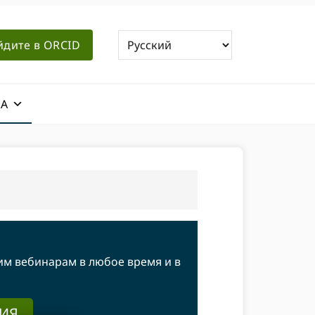
йдите в ORCID
А
м вебинарам в любое время и в
ИЯ