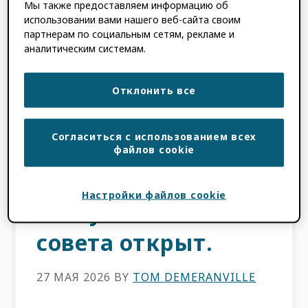
ORCID НАСТОЛЬНЫЕ
Мы также предоставляем информацию об
использовании вами нашего веб-сайта своим
партнерам по социальным сетям, рекламе и
аналитическим системам.
Приветствую всех
исследователей!
Отклонить все
ORCID Приём
Согласиться с использованием всех
заявок на участие в
файлов cookie
работе Научно-
Настройки файлов cookie
консультативного
совета открыт.
27 МАЯ 2026
BY
TOM DEMERANVILLE