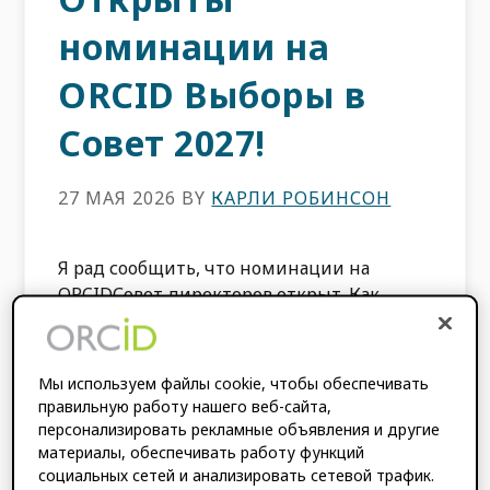
номинации на
ORCID Выборы в
Совет 2027!
27 МАЯ 2026
BY
КАРЛИ РОБИНСОН
Я рад сообщить, что номинации на
ORCIDСовет директоров открыт. Как
общественная организация, ORCID
управляется Советом, который
представляет его членов […]
Мы используем файлы cookie, чтобы обеспечивать
правильную работу нашего веб-сайта,
персонализировать рекламные объявления и другие
РУБРИКИ:
БЛОГ
,
ORCID НОВОСТИ
материалы, обеспечивать работу функций
С ТЕГАМИ:
НОМИНАЦИИ СОВЕТА
,
социальных сетей и анализировать сетевой трафик.