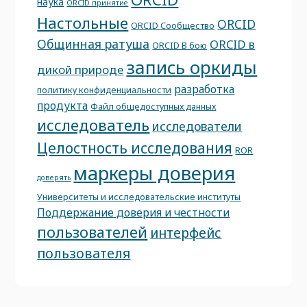
наука
ORCID принятие
Настольные
ORCID
ORCID Сообщество
Общинная ратуша
ORCID в
ORCID В бою
запись оркиды
дикой природе
разработка
политику конфиденциальности
продукта
Файл общедоступных данных
исследователь
исследователи
Целостность исследования
ROR
маркеры доверия
доверять
Университеты и исследовательские институты
Поддержание доверия и честности
пользователей
интерфейс
пользователя