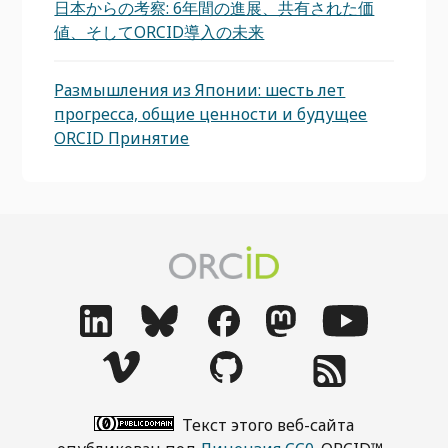
日本からの考察: 6年間の進展、共有された価
値、そしてORCID導入の未来
Размышления из Японии: шесть лет
прогресса, общие ценности и будущее
ORCID Принятие
Текст этого веб-сайта