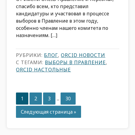
спасибо всем, кто представил
кандидатуры и участвовал в процессе
выборов в Правление в этом году,
особенно членам нашего комитета по
назначениям. […]
РУБРИКИ:
БЛОГ
,
ORCID НОВОСТИ
С ТЕГАМИ:
ВЫБОРЫ В ПРАВЛЕНИЕ
,
ORCID НАСТОЛЬНЫЕ
Промежуточные
Страница
Страница
Страница
Страница
1
2
3
...
30
страницы
опущены
Перейдите
Следующая страница »
на