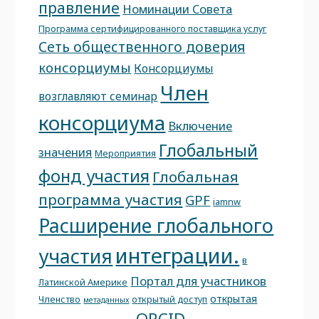
правление
Номинации Совета
Программа сертифицированного поставщика услуг
Сеть общественного доверия
консорциумы
Консорциумы
Член
возглавляют семинар
консорциума
Включение
Глобальный
значения
Мероприятия
фонд участия
Глобальная
программа участия
GPF
iamnw
Расширение глобального
интеграции.
участия
в
Портал для участников
Латинской Америке
открытая
Членство
открытый доступ
метаданных
ORCID