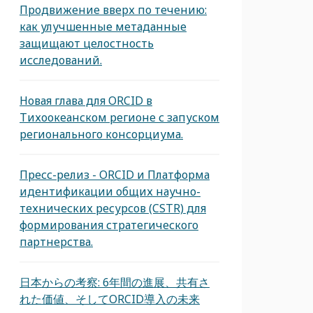
Продвижение вверх по течению:
как улучшенные метаданные
защищают целостность
исследований.
Новая глава для ORCID в
Тихоокеанском регионе с запуском
регионального консорциума.
Пресс-релиз - ORCID и Платформа
идентификации общих научно-
технических ресурсов (CSTR) для
формирования стратегического
партнерства.
日本からの考察: 6年間の進展、共有さ
れた価値、そしてORCID導入の未来