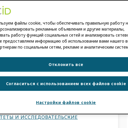
стность
ьзуем файлы cookie, чтобы обеспечивать правильную работу н
ерсонализировать рекламные объявления и другие материалы,
вать работу функций социальных сетей и анализировать сетев
ÍN-ARRAIZA
,
SHIVENDRA NAIDOO
е предоставляем информацию об использовании вами нашего в
ртнерам по социальным сетям, рекламе и аналитическим систе
ачество метаданных, имеют больше
чной добросовестности, улучшения
Отклонить все
х процессов и укрепления своей роли в
вонн Кэмпфенс, «Научная
Согласиться с использованием всех файлов cookie
Настройки файлов cookie
И
,
СЛУЧАИ ИСПОЛЬЗОВАНИЯ
ЛЕДОВАНИЯ
,
НАУЧНЫЕ ИЗДАТЕЛИ
,
ТЕТЫ И ИССЛЕДОВАТЕЛЬСКИЕ