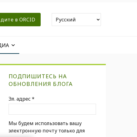
дите в ORCID
ДИА
Первичная
ПОДПИШИТЕСЬ НА
боковая
ОБНОВЛЕНИЯ БЛОГА
панель
Эл. адрес
*
Мы будем использовать вашу
электронную почту только для