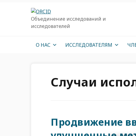
Перейти
Перейти
Перейти
к
к
к
Объединение исследований и
основной
основному
основной
исследователей
навигации
содержанию
врезке
О НАС
ИССЛЕДОВАТЕЛЯМ
ЧЛ
Случаи испо
Продвижение вв
улучшенные ме