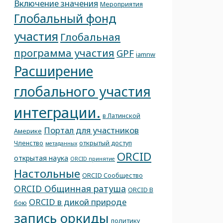
Включение значения
Мероприятия
Глобальный фонд
участия
Глобальная
программа участия
GPF
iamnw
Расширение
глобального участия
интеграции.
в Латинской
Портал для участников
Америке
Членство
открытый доступ
метаданных
ORCID
открытая наука
ORCID принятие
Настольные
ORCID Сообщество
ORCID Общинная ратуша
ORCID В
ORCID в дикой природе
бою
запись оркиды
политику