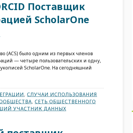
 ORCID Поставщик
рацией ScholarOne
G
о (ACS) было одним из первых членов
раций — четыре пользовательских и одну,
укописей ScholarOne. На сегодняшний
ЕГРАЦИИ
,
СЛУЧАИ ИСПОЛЬЗОВАНИЯ
СООБЩЕСТВА
,
СЕТЬ ОБЩЕСТВЕННОГО
ЩИЙ УЧАСТНИК ДАННЫХ
й поставщик