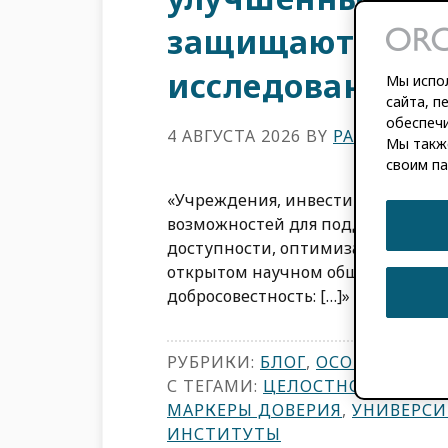
защищают цело
исследований.
Мы испол
сайта, п
обеспечи
4 АВГУСТА 2026
BY
PALOMA MAR
Мы такж
своим па
«Учреждения, инвестирующие в к
возможностей для поддержки нау
доступности, оптимизации рабочи
открытом научном общении». – И
добросовестность: […]»
РУБРИКИ:
БЛОГ
,
ОСОБЕННОСТ
С ТЕГАМИ:
ЦЕЛОСТНОСТЬ ИСС
МАРКЕРЫ ДОВЕРИЯ
,
УНИВЕРСИ
ИНСТИТУТЫ