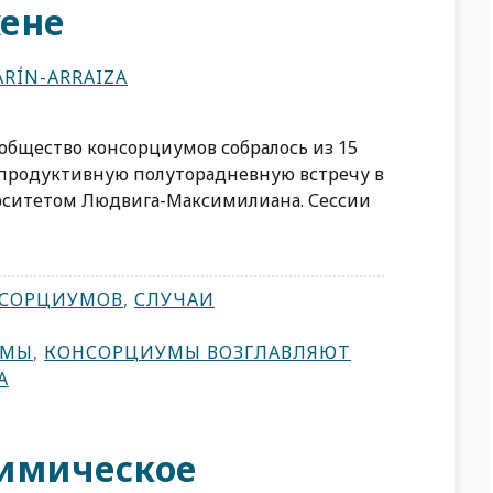
ене
RÍN-ARRAIZA
ообщество консорциумов собралось из 15
 продуктивную полуторадневную встречу в
ситетом Людвига-Максимилиана. Сессии
НСОРЦИУМОВ
,
СЛУЧАИ
УМЫ
,
КОНСОРЦИУМЫ ВОЗГЛАВЛЯЮТ
А
имическое