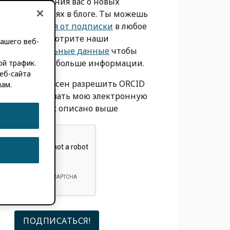
уведомления вас о новых
сообщениях в блоге. Ты можешь
отказаться от подписки
в любое
время. Смотрите наши
ашего веб-
Персональные данные
чтобы
получить больше информации.
ой трафик.
еб-сайта
Я согласен разрешить ORCID
мам.
использовать мою электронную
почту, как описано выше