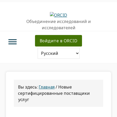
Перейти
Перейти
Перейти
к
к
к
основной
основному
основной
Объединение исследований и
навигации
содержанию
врезке
исследователей
Войдите в ORCID
Вы здесь:
Главная
/
Новые
сертифицированные поставщики
услуг