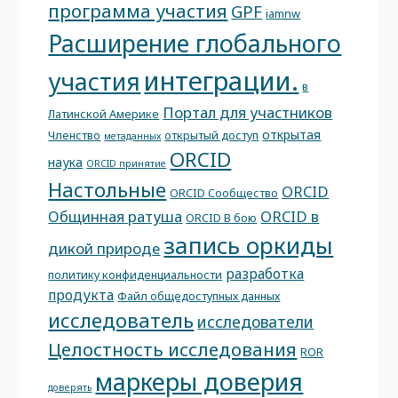
программа участия
GPF
iamnw
Расширение глобального
интеграции.
участия
в
Портал для участников
Латинской Америке
открытая
Членство
открытый доступ
метаданных
ORCID
наука
ORCID принятие
Настольные
ORCID
ORCID Сообщество
Общинная ратуша
ORCID в
ORCID В бою
запись оркиды
дикой природе
разработка
политику конфиденциальности
продукта
Файл общедоступных данных
исследователь
исследователи
Целостность исследования
ROR
маркеры доверия
доверять