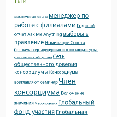
ТЕГИ
менеджер по
Академическая карьера
работе с филиалами
Годовой
выборы в
отчет
Ask Me Anything
правление
Номинации Совета
Программа сертифицированного поставщика услуг
Сеть
управляемое сообществом
общественного доверия
консорциумы
Консорциумы
Член
возглавляют семинар
консорциума
Включение
Глобальный
значения
Мероприятия
фонд участия
Глобальная