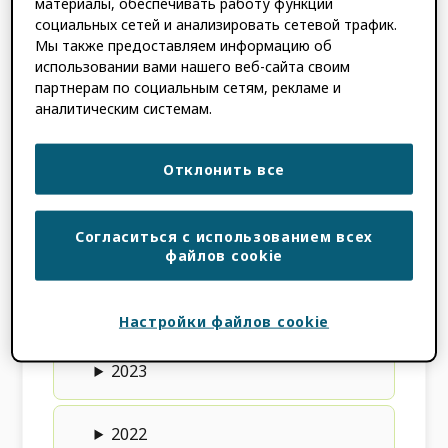
материалы, обеспечивать работу функций
пользовательский интерфейс для
социальных сетей и анализировать сетевой трафик.
исследователей, когда они сталкиваются с
Мы также предоставляем информацию об
ORCID, Вы ORCID Поставщик услуг готов
использовании вами нашего веб-сайта своим
сертифицировать? Узнайте, как
партнерам по социальным сетям, рекламе и
здесь:
Программа сертификации
аналитическим системам.
поставщиков услуг
.
Отклонить все
2026
Согласиться с использованием всех
2025
файлов cookie
2024
Настройки файлов cookie
2023
2022