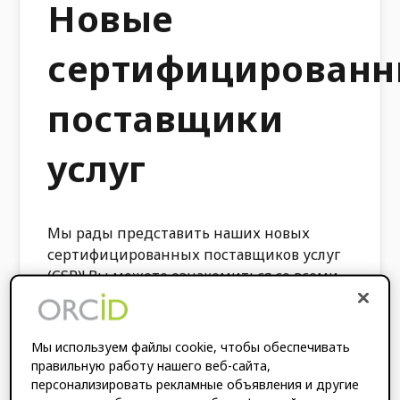
Новые
сертифицирован
поставщики
услуг
Мы рады представить наших новых
сертифицированных поставщиков услуг
(CSP)! Вы можете ознакомиться со всеми
нашими CSP.
здесь
. Сертификация
поставщика услуг обеспечивает простую
и достоверную интеграцию в локальные
Мы используем файлы cookie, чтобы обеспечивать
рабочие процессы и системы и
правильную работу нашего веб-сайта,
обеспечивает более единообразный
персонализировать рекламные объявления и другие