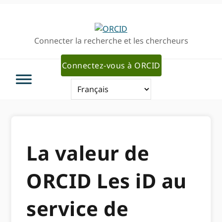
Passer
Passer
à
au
la
contenu
Connecter la recherche et les chercheurs
navigation
principal
principale
Connectez-vous à ORCID
La valeur de
ORCID Les iD au
service de