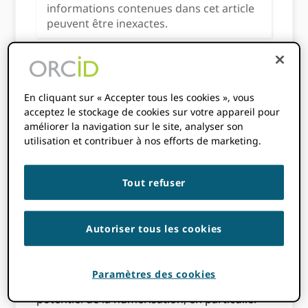
informations contenues dans cet article
peuvent être inexactes.
[avatar user="Laure Haak" size="thumbnail"
align="left" /]
En cliquant sur « Accepter tous les cookies », vous
Le nouveau rapport de l'Organisation de
acceptez le stockage de cookies sur votre appareil pour
coopération et de développement
améliorer la navigation sur le site, analyser son
économiques (OCDE),
Tracer la
utilisation et contribuer à nos efforts de marketing.
transformation numérique de la science
,
explore les facteurs clés de la numérisation
Tout refuser
de la recherche. Les constatations sont
fondées sur la
Enquête internationale des
auteurs scientifiques (AISS)
, une enquête
Autoriser tous les cookies
menée en 2018 auprès de près de 12,000 60
auteurs travaillant dans diverses disciplines
dans XNUMX pays. « Dans l'ensemble, les
Paramètres des cookies
chercheurs semblent optimistes quant au
potentiel de la numérisation, en particulier