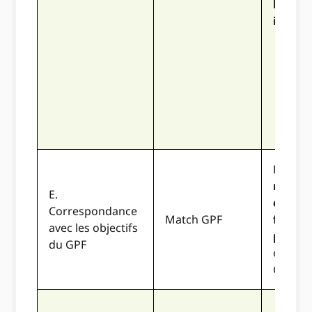
leurs
institu
La prop
relie
E.
claire
Correspondance
Match GPF
fortem
avec les objectifs
projet
du GPF
objecti
GPF...