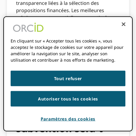
transparence liées à la sélection des
propositions financées. Les meilleures
rubriques sont essentielles pour articuler ce
qu'est l'excellence, quels traits d'une
proposition sont les plus importants et pour
aider à éliminer le potentiel de biais en
En cliquant sur « Accepter tous les cookies », vous
rendant les critères plus objectifs. Nous
acceptez le stockage de cookies sur votre appareil pour
améliorer la navigation sur le site, analyser son
avons créé une rubrique détaillée que nous
utilisation et contribuer à nos efforts de marketing.
utiliserons pour évaluer les propositions de
subventions. Ce document donne un aperçu
des sept critères sur lesquels nos
Tout refuser
évaluations seront basées.
Comment la
Autoriser tous les cookies
proposition de
Paramètres des cookies
subvention sera-t-