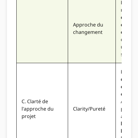
La prop
montr
compr
Approche du
claire 
changement
convai
commen
un cha
signific
La prop
décrit
claire
compl
C. Clarté de
Activit
l'approche du
Clarity/Pureté
projet.
projet
activit
bien al
les obj