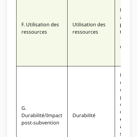
Les rés
attend
F. Utilisation des
Utilisation des
puissa
ressources
ressources
très in
aux re
deman
La prop
décrit
clairem
plans 
dévelo
G.
durabl
Durabilité/Impact
Durabilité
compri
post-subvention
activit
spécif