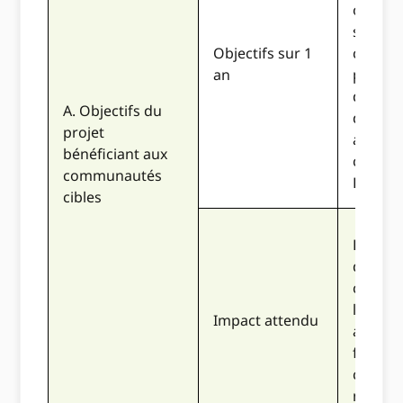
objecti
spécifi
Objectifs sur 1
convai
an
pour la
de fin
A. Objectifs du
d'un a
projet
accordé
bénéficiant aux
commu
communautés
Focus.
cibles
La prop
décrit
claire
l'impac
Impact attendu
attendu
fort,
convai
novateu