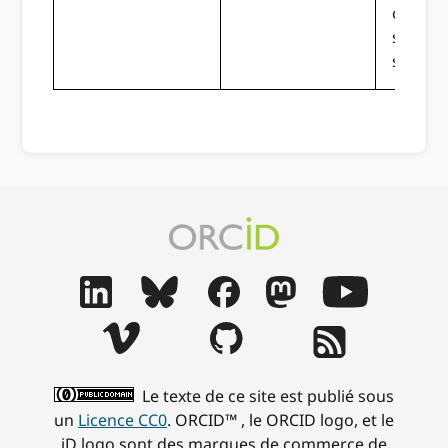
commen
seront
souten
Le texte de ce site est publié sous
un
Licence CC0
. ORCID™ , le ORCID logo, et le
iD logo sont des marques de commerce de