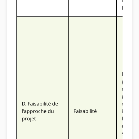
le
Le p
bien é
Les act
propos
réalisa
person
D. Faisabilité de
organi
l'approche du
Faisabilité
impliq
projet
bien qu
engagé
souten