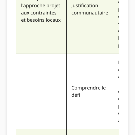
convai
l'approche projet
Justification
pourqu
aux contraintes
communautaire
commu
et besoins locaux
sélect
devrait
bénéfic
progr
La prop
est clai
convai
décrit 
Comprendre le
confron
défi
commu
pourquo
convien
aborder