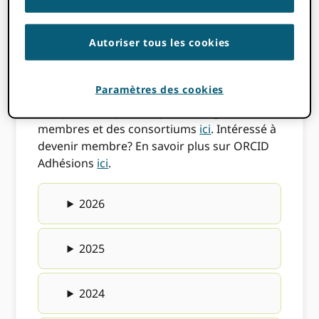
membres
Autoriser tous les cookies
Nous sommes heureux d'accueillir dans
notre nouveau ORCID consortiums et
Paramètres des cookies
membres directs ! Consultez notre liste
complète et alphabétique des organisations
membres et des consortiums
ici
. Intéressé à
devenir membre? En savoir plus sur ORCID
Adhésions
ici
.
2026
2025
2024