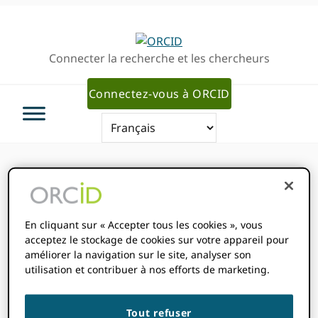
Passer
Passer
à
au
la
contenu
Connecter la recherche et les chercheurs
navigation
principal
principale
Connectez-vous à ORCID
Vous êtes ici:
Accueil
/
Nouveaux
membres
En cliquant sur « Accepter tous les cookies », vous
acceptez le stockage de cookies sur votre appareil pour
améliorer la navigation sur le site, analyser son
utilisation et contribuer à nos efforts de marketing.
Nouveaux
Tout refuser