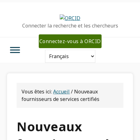
Passer
Passer
Aller
à
au
à
la
contenu
la
Connecter la recherche et les chercheurs
navigation
principal
barre
principale
latérale
Connectez-vous à ORCID
primaire
Vous êtes ici:
Accueil
/
Nouveaux
fournisseurs de services certifiés
Nouveaux