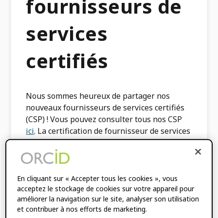
fournisseurs de
services
certifiés
Nous sommes heureux de partager nos
nouveaux fournisseurs de services certifiés
(CSP) ! Vous pouvez consulter tous nos CSP
ici
. La certification de fournisseur de services
permet une intégration facile et fiable dans
les flux de travail et les systèmes locaux et
offre une expérience utilisateur plus
cohérente aux chercheurs lorsqu'ils
En cliquant sur « Accepter tous les cookies », vous
acceptez le stockage de cookies sur votre appareil pour
rencontrent ORCID. Êtes-vous un ORCID
améliorer la navigation sur le site, analyser son utilisation
Prestataire de services prêt à certifier ?
et contribuer à nos efforts de marketing.
Découvrez comment ici :
Programme de