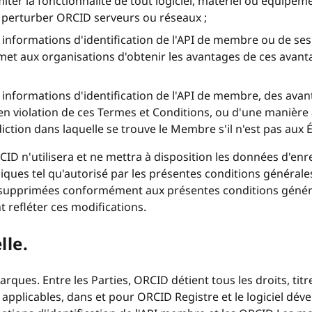
miter la fonctionnalité de tout logiciel, matériel ou équipe
u perturber ORCID serveurs ou réseaux ;
es informations d'identification de l'API de membre ou de 
rmet aux organisations d'obtenir les avantages de ces ava
es informations d'identification de l'API de membre, des av
 violation de ces Termes et Conditions, ou d'une manière a
diction dans laquelle se trouve le Membre s'il n'est pas aux 
CID n'utilisera et ne mettra à disposition les données d'en
liques tel qu'autorisé par les présentes conditions général
upprimées conformément aux présentes conditions générales,
t refléter ces modifications.
lle.
ues. Entre les Parties, ORCID détient tous les droits, titre
s applicables, dans et pour ORCID Registre et le logiciel dé