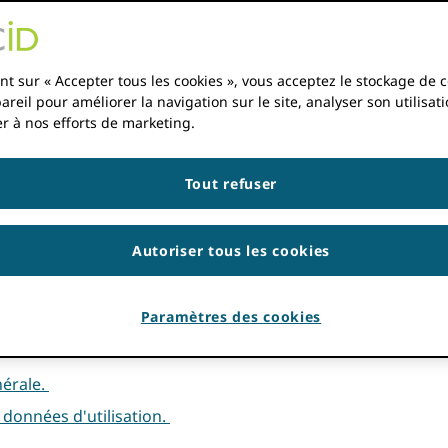
s d'adhésion
nt sur « Accepter tous les cookies », vous acceptez le stockage de 
areil pour améliorer la navigation sur le site, analyser son utilisati
les d'adhésion ("Conditions générales") référencées dans 
r à nos efforts de marketing.
r référence les
ORCID AVANTAGES POUR LES MEMBRES
, le
O
n
. Les termes définis non définis ailleurs dans les présentes
Tout refuser
Autoriser tous les cookies
Paramètres des cookies
 ORCID et les avantages des membres.
nérale.
t données d'utilisation.