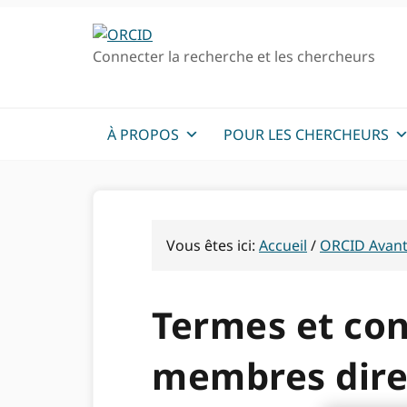
Passer
Passer
à
au
Connecter la recherche et les chercheurs
la
contenu
navigation
principal
principale
À PROPOS
POUR LES CHERCHEURS
Vous êtes ici:
Accueil
/
ORCID Avanta
Termes et con
membres dire