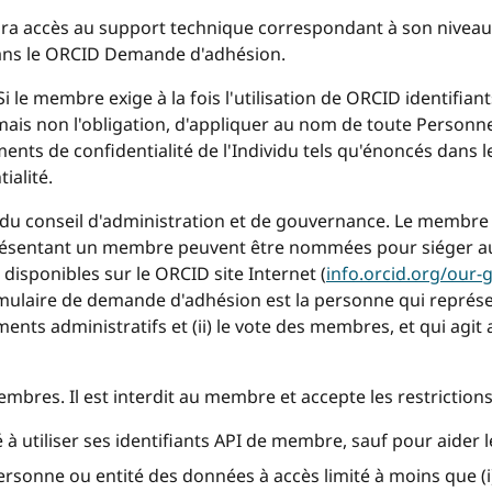
a accès au support technique correspondant à son niveau 
dans le ORCID Demande d'adhésion.
i le membre exige à la fois l'utilisation de ORCID identifiants
mais non l'obligation, d'appliquer au nom de toute Personne
ts de confidentialité de l'Individu tels qu'énoncés dans le
ialité.
u conseil d'administration et de gouvernance. Le membre 
présentant un membre peuvent être nommées pour siéger au
disponibles sur le ORCID site Internet (
info.orcid.org/our
rmulaire de demande d'adhésion est la personne qui représe
ments administratifs et (ii) le vote des membres, et qui a
embres. Il est interdit au membre et accepte les restrictions
é à utiliser ses identifiants API de membre, sauf pour aide
ersonne ou entité des données à accès limité à moins que (i