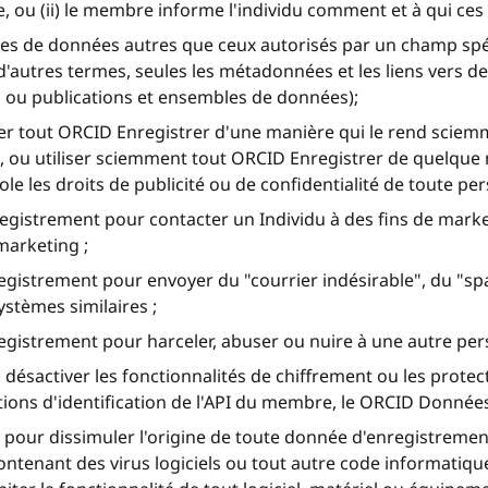
ce, ou (ii) le membre informe l'individu comment et à qui c
es de données autres que ceux autorisés par un champ spéci
'autres termes, seules les métadonnées et les liens vers d
ogs ou publications et ensembles de données);
ier tout ORCID Enregistrer d'une manière qui le rend sciem
, ou utiliser sciemment tout ORCID Enregistrer de quelque m
le les droits de publicité ou de confidentialité de toute pe
egistrement pour contacter un Individu à des fins de market
marketing ;
registrement pour envoyer du "courrier indésirable", du "spa
stèmes similaires ;
registrement pour harceler, abuser ou nuire à une autre pe
ésactiver les fonctionnalités de chiffrement ou les protecti
tions d'identification de l'API du membre, le ORCID Donnée
s pour dissimuler l'origine de toute donnée d'enregistreme
ntenant des virus logiciels ou tout autre code informatiq