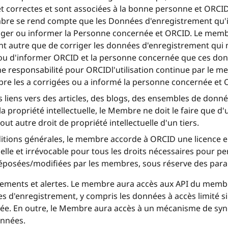
et correctes et sont associées à la bonne personne et ORCID
mbre se rend compte que les Données d'enregistrement qu'
riger ou informer la Personne concernée et ORCID. Le memb
t autre que de corriger les données d'enregistrement qui n'
u d'informer ORCID et la personne concernée que ces don
ne responsabilité pour ORCIDl'utilisation continue par le
re les a corrigées ou a informé la personne concernée et
 liens vers des articles, des blogs, des ensembles de donn
a propriété intellectuelle, le Membre ne doit le faire que d
out autre droit de propriété intellectuelle d'un tiers.
tions générales, le membre accorde à ORCID une licence en
lle et irrévocable pour tous les droits nécessaires pour per
posées/modifiées par les membres, sous réserve des param
ements et alertes. Le membre aura accès aux API du membr
s d'enregistrement, y compris les données à accès limité si
ée. En outre, le Membre aura accès à un mécanisme de syn
onnées.