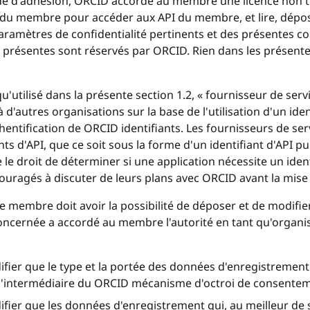
e d'adhésion, ORCID accorde au membre une licence non tra
PI du membre pour accéder aux API du membre, et lire, dépos
ramètres de confidentialité pertinents et des présentes con
présentes sont réservés par ORCID. Rien dans les présentes
qu'utilisé dans la présente section 1.2, « fournisseur de ser
 d'autres organisations sur la base de l'utilisation d'un ide
entification de ORCID identifiants. Les fournisseurs de serv
ants d'API, que ce soit sous la forme d'un identifiant d'API pu
 droit de déterminer si une application nécessite un identi
couragés à discuter de leurs plans avec ORCID avant la mis
 membre doit avoir la possibilité de déposer et de modifi
oncernée a accordé au membre l'autorité en tant qu'organis
er que le type et la portée des données d'enregistrement p
l'intermédiaire du ORCID mécanisme d'octroi de consentem
fier que les données d'enregistrement qui, au meilleur d