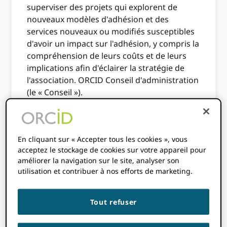
superviser des projets qui explorent de
nouveaux modèles d'adhésion et des
services nouveaux ou modifiés susceptibles
d'avoir un impact sur l'adhésion, y compris la
compréhension de leurs coûts et de leurs
implications afin d'éclairer la stratégie de
l'association. ORCID Conseil d'administration
(le « Conseil »).
Type de comité
En cliquant sur « Accepter tous les cookies », vous
Le Comité des adhésions et des cotisations
acceptez le stockage de cookies sur votre appareil pour
est un comité consultatif permanent du
améliorer la navigation sur le site, analyser son
Conseil d'administration. À ce titre, il fournit
utilisation et contribuer à nos efforts de marketing.
des conseils ou des recommandations au
Conseil sur des questions ou des efforts
Tout refuser
spécifiques, comme indiqué dans la
présente Charte ou autrement, comme