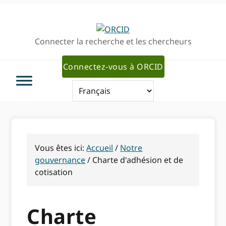
Passer
Passer
à
au
la
contenu
Connecter la recherche et les chercheurs
navigation
principal
principale
Connectez-vous à ORCID
Vous êtes ici:
Accueil
/
Notre
gouvernance
/
Charte d'adhésion et de
cotisation
Charte