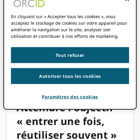
[avatar user="Laure Haak" size="thumbnail"
align="left" /]
En cliquant sur « Accepter tous les cookies », vous
acceptez le stockage de cookies sur votre appareil pour
En tant que membre fondateur de
améliorer la navigation sur le site, analyser son
l'Australian ORCID Consortium, l'Australian
utilisation et contribuer à nos efforts de marketing.
Research Council (ARC) a été étroitement
associé à la communauté de recherche
Tout refuser
australienne dans son parcours d'adoption
ORCID et est heureux de partager son
expérience d'intégration ORCID au sein de
Autoriser tous les cookies
son système de gestion de la recherche
(
RMS
).
Paramètres des cookies
Atteindre l'objectif
« entrer une fois,
réutiliser souvent »