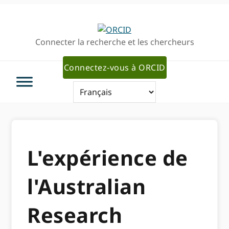
Passer
Passer
à
au
la
contenu
Connecter la recherche et les chercheurs
navigation
principal
principale
Connectez-vous à ORCID
L'expérience de
l'Australian
Research