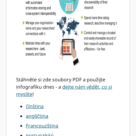
Stáhněte si zde soubory PDF a použijte
infografiku dnes - a
dejte nám vědět, co si
myslíte
!
čínština
angličtina
Francouzština
portugalský