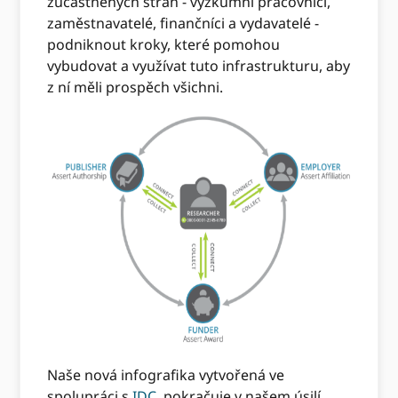
zúčastněných stran - výzkumní pracovníci,
zaměstnavatelé, finančníci a vydavatelé -
podniknout kroky, které pomohou
vybudovat a využívat tuto infrastrukturu, aby
z ní měli prospěch všichni.
Naše nová infografika vytvořená ve
spolupráci s
IDC
, pokračuje v našem úsilí