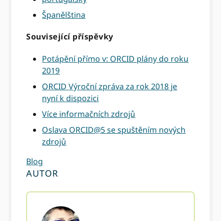
Španělština
Související příspěvky
Potápění přímo v: ORCID plány do roku
2019
ORCID Výroční zpráva za rok 2018 je
nyní k dispozici
Více informačních zdrojů
Oslava ORCID@5 se spuštěním nových
zdrojů
Blog
AUTOR