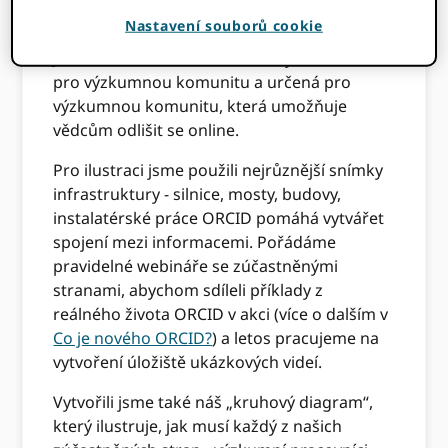
usnadnit vám!
Nastavení souborů cookie
Jsme otevřená infrastruktura vybudovaná
pro výzkumnou komunitu a určená pro
výzkumnou komunitu, která umožňuje
vědcům odlišit se online.
Pro ilustraci jsme použili nejrůznější snímky
infrastruktury - silnice, mosty, budovy,
instalatérské práce ORCID pomáhá vytvářet
spojení mezi informacemi. Pořádáme
pravidelné webináře se zúčastněnými
stranami, abychom sdíleli příklady z
reálného života ORCID v akci (více o dalším v
Co je nového ORCID?
) a letos pracujeme na
vytvoření úložiště ukázkových videí.
Vytvořili jsme také náš „kruhový diagram“,
který ilustruje, jak musí každý z našich