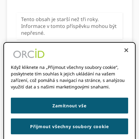
Tento obsah je starší než tři roky.
Informace v tomto příspěvku mohou být
nepřesné.
Získejte přístup k nejnovějšímu grafu
„ctnostného kruhu“ (a dalším!) v našem
Když kliknete na „Přijmout všechny soubory cookie“,
Knihovna značek
.
poskytnete tím souhlas k jejich ukládání na vašem
zařízení, což pomáhá s navigací na stránce, s analýzou
využití dat a s našimi marketingovými snahami.
ORCID je jednoduchý koncept, který lze
překvapivě obtížně vysvětlit. Vím. Pracuji na
Zamítnout vše
tom už sedm let. S více než 6 miliony
uživatelů a 1000 XNUMX členy po celém
světě se spoléháme na naši komunitu, která
Přijmout všechny soubory cookie
nám pomůže vysvětlit, co jsme, jak ORCID
funguje a proč je to důležité. Musíme to také