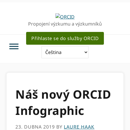
Přejít
Přejít
k
k
hlavnímu
hlavnímu
Propojení výzkumu a výzkumníků
navigaci
obsahu
Přihlaste se do služby ORCID
Náš nový ORCID
Infographic
23. DUBNA 2019
BY
LAURE HAAK