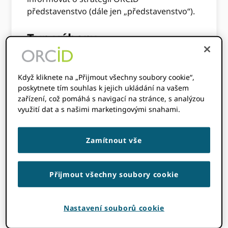
představenstvo (dále jen „představenstvo“).
Typ výboru
Členský a poplatkový výbor je stálým
poradním výborem představenstva. Jako
Když kliknete na „Přijmout všechny soubory cookie“,
poskytnete tím souhlas k jejich ukládání na vašem
takový poskytuje vedení nebo doporučení
zařízení, což pomáhá s navigací na stránce, s analýzou
představenstvu ke konkrétním otázkám
využití dat a s našimi marketingovými snahami.
nebo snahám, jak je stanoveno v této chartě
nebo jinak, jak je konkrétně požadováno
představenstvem. Nemá přenesenou
Zamítnout vše
pravomoc rozhodovat jménem
představenstva.
Přijmout všechny soubory cookie
Hlášení
Nastavení souborů cookie
Výbor podává zprávy přímo představenstvu