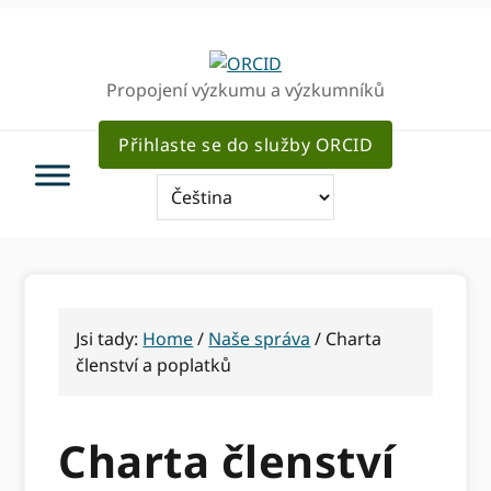
Přejít
Přejít
k
k
hlavnímu
hlavnímu
Propojení výzkumu a výzkumníků
navigaci
obsahu
Přihlaste se do služby ORCID
Jsi tady:
Home
/
Naše správa
/
Charta
členství a poplatků
Charta členství