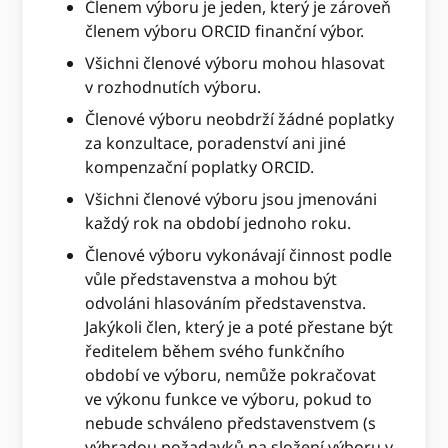
Členem výboru je jeden, který je zároveň
členem výboru ORCID finanční výbor.
Všichni členové výboru mohou hlasovat
v rozhodnutích výboru.
Členové výboru neobdrží žádné poplatky
za konzultace, poradenství ani jiné
kompenzační poplatky ORCID.
Všichni členové výboru jsou jmenováni
každý rok na období jednoho roku.
Členové výboru vykonávají činnost podle
vůle představenstva a mohou být
odvoláni hlasováním představenstva.
Jakýkoli člen, který je a poté přestane být
ředitelem během svého funkčního
období ve výboru, nemůže pokračovat
ve výkonu funkce ve výboru, pokud to
nebude schváleno představenstvem (s
výhradou požadavků na složení výboru v