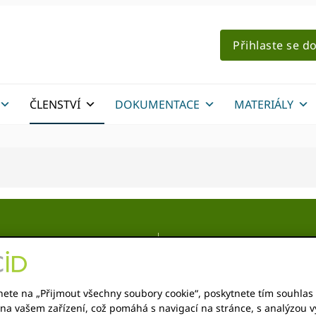
Přihlaste se d
ČLENSTVÍ
DOKUMENTACE
MATERIÁLY
ID pro
An ORCID konsorcium je sk
nete na „Přijmout všechny soubory cookie“, poskytnete tím souhlas 
sorcia
spolupracují na urychlení 
na vašem zařízení, což pomáhá s navigací na stránce, s analýzou vy