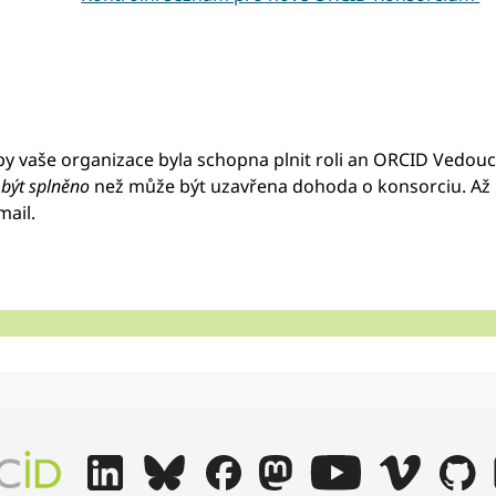
a by vaše organizace byla schopna plnit roli an ORCID Vedou
být splněno
než může být uzavřena dohoda o konsorciu. Až
mail.