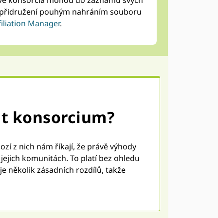
ové konsorcia mohou do záznamů svých
 o přidružení pouhým nahráním souboru
filiation Manager
.
it konsorcium?
zí z nich nám říkají, že právě výhody
jejich komunitách. To platí bez ohledu
je několik zásadních rozdílů, takže