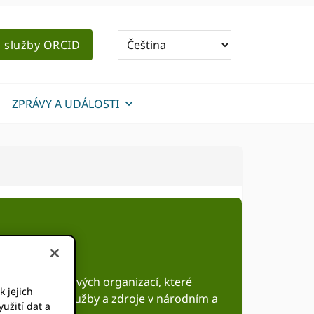
o služby ORCID
ZPRÁVY A UDÁLOSTI
upina neziskových organizací, které
k jejich
přijetí ORCID služby a zdroje v národním a
užití dat a