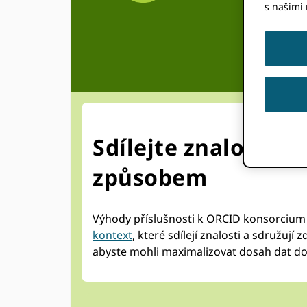
s našimi
Sdílejte znalosti a
způsobem
Výhody příslušnosti k ORCID konsorcium vy
kontext
, které sdílejí znalosti a sdružu
abyste mohli maximalizovat dosah dat 