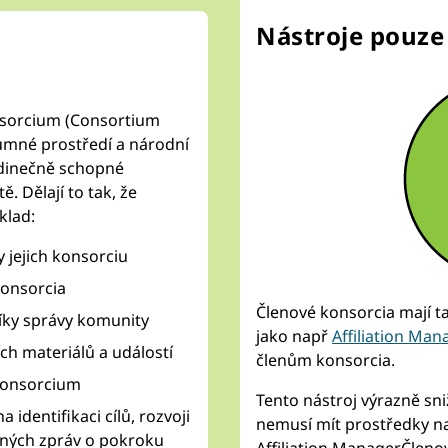
Nástroje pouze
sorcium (Consortium
umné prostředí a národní
jedinečně schopné
ě. Dělají to tak, že
klad:
 jejich konsorciu
konsorcia
Členové konsorcia mají t
íky správy komunity
jako např
Affiliation Man
ch materiálů a událostí
členům konsorcia.
konsorcium
Tento nástroj výrazně sni
identifikaci cílů, rozvoji
nemusí mít prostředky na 
elných zpráv o pokroku