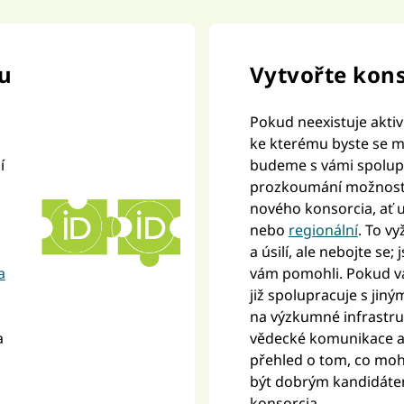
iu
Vytvořte kon
Pokud neexistuje akti
ke kterému byste se mo
í
budeme s vámi spolup
prozkoumání možnosti
nového konsorcia, ať 
nebo
regionální
. To v
a úsilí, ale nebojte se
a
vám pomohli. Pokud v
již spolupracuje s jin
na výzkumné infrastru
a
vědecké komunikace 
přehled o tom, co moh
být dobrým kandidáte
konsorcia.