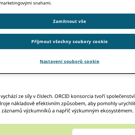
regionálním kontextu.
 marketingovými snahami.
Zamítnout vše
Přijmout všechny soubory cookie
 sdružujte zdroje nákladově
Nastavení souborů cookie
chází ze síly v číslech. ORCID konsorcia tvoří společenství
jí zdroje nákladově efektivním způsobem, aby pomohly urychl
do záznamů výzkumníků a napříč výzkumným ekosystémem.