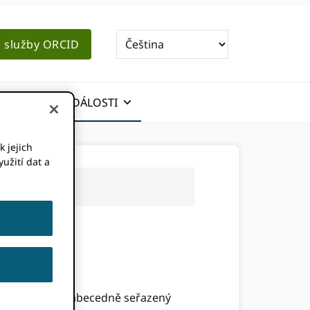
o služby ORCID
ZPRÁVY A UDÁLOSTI
k jejich
užití dat a
e na náš úplný abecedně seřazený