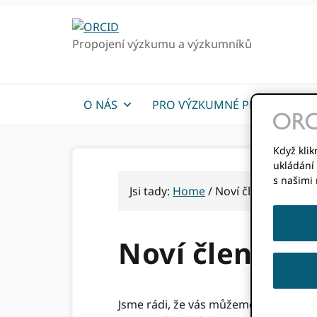
Přejít
Přejít
k
k
Propojení výzkumu a výzkumníků
hlavnímu
hlavnímu
navigaci
obsahu
O NÁS
PRO VÝZKUMNÉ PRACOVNÍKY
Když klik
ukládání 
s našimi
Jsi tady:
Home
/
Noví členové
Noví členové
Jsme rádi, že vás můžeme přivítat v