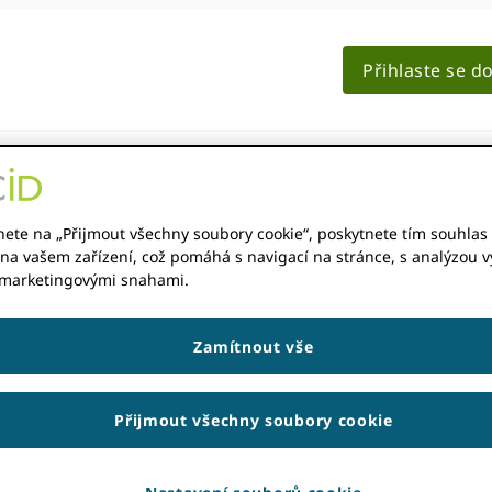
Přihlaste se d
ČLENSTVÍ
DOKUMENTACE
MATERIÁLY
nete na „Přijmout všechny soubory cookie“, poskytnete tím souhlas 
na vašem zařízení, což pomáhá s navigací na stránce, s analýzou vy
 marketingovými snahami.
Zamítnout vše
Přijmout všechny soubory cookie
 našem novém ORCID konsorcia a přímí členové! Podívejte s