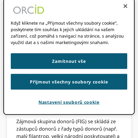
skupina
sponzorů
Když kliknete na „Přijmout všechny soubory cookie“,
poskytnete tím souhlas k jejich ukládání na vašem
zařízení, což pomáhá s navigací na stránce, s analýzou
využití dat a s našimi marketingovými snahami.
Jedno
Zájmová skupina sponzorů
(obr.)
je
dvouměsíční setkání, na kterém se setkávají
Zamítnout vše
klíčoví investoři, aby diskutovali ORCID a jak
nejlépe usnadnit jeho použití.
Přijmout všechny soubory cookie
Struktura zájmové
skupiny investorů
Nastavení souborů cookie
Zájmová skupina donorů (FIG) se skládá ze
zástupců donorů z řady typů donorů (např.
malý filantrop, velký národní poskytovatel) a