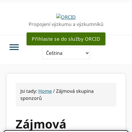
Přejít
Přejít
k
k
hlavnímu
hlavnímu
Propojení výzkumu a výzkumníků
navigaci
obsahu
Přihlaste se do služby ORCID
Jsi tady:
Home
/
Zájmová skupina
sponzorů
Zájmová