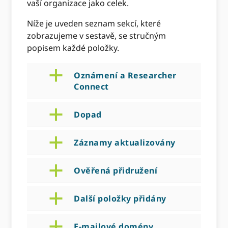
vaší organizace jako celek.
Níže je uveden seznam sekcí, které
zobrazujeme v sestavě, se stručným
popisem každé položky.
a
Oznámení a Researcher
Connect
a
Dopad
a
Záznamy aktualizovány
a
Ověřená přidružení
a
Další položky přidány
a
E-mailové domény