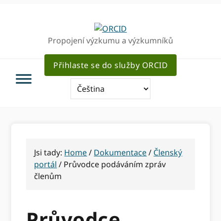
Přejít
Přejít
Přejít
k
k
k
hlavnímu
hlavnímu
hlavnímu
Propojení výzkumu a výzkumníků
navigaci
obsahu
sidebar
Přihlaste se do služby ORCID
Jsi tady:
Home
/
Dokumentace
/
Členský
portál
/
Průvodce podáváním zpráv
členům
Průvodce