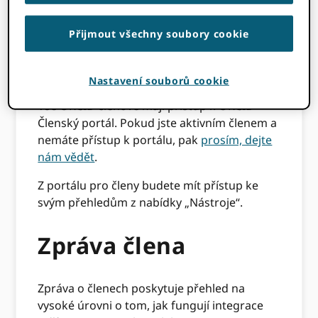
a Dashboard konsorcia, který je k dispozici
pouze našim vedoucím organizacím
Přijmout všechny soubory cookie
konsorcia.
Vaše přehledy jsou dostupné
Nastavení souborů cookie
prostřednictvím
ORCID Členský portál
.
Vše ORCID členové mají přístup k ORCID
Členský portál. Pokud jste aktivním členem a
nemáte přístup k portálu, pak
prosím, dejte
nám vědět
.
Z portálu pro členy budete mít přístup ke
svým přehledům z nabídky „Nástroje“.
Zpráva člena
Zpráva o členech poskytuje přehled na
vysoké úrovni o tom, jak fungují integrace