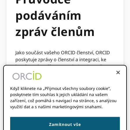
podáváním
zpráv členům
Jako součást vašeho ORCID členství, ORCID
poskytuje zprávy o členství a integraci, ke
kterým máte přístup a stahujete je podle
potřeby. Zprávy o členech jsou k dispozici
všem členům a poskytují pohledy na to, jak
se používají integrace, počet výzkumných
Když kliknete na „Přijmout všechny soubory cookie“,
pracovníků, kteří připojili své iD k integraci,
poskytnete tím souhlas k jejich ukládání na vašem
zařízení, což pomáhá s navigací na stránce, s analýzou
spolu s počtem aktualizovaných záznamů.
využití dat a s našimi marketingovými snahami.
ORCID také poskytuje Zprávu o přidružení,
která je k dispozici všem členům (nejvíce
Zamítnout vše
relevantní pro členy výzkumných organizací),