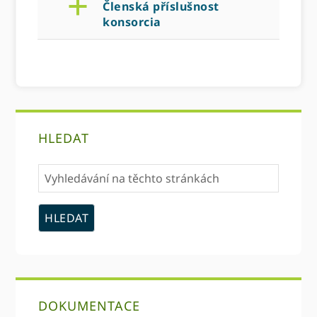
a
Členská příslušnost
konsorcia
primární
HLEDAT
Sidebar
Vyhledávání
na
těchto
stránkách
DOKUMENTACE