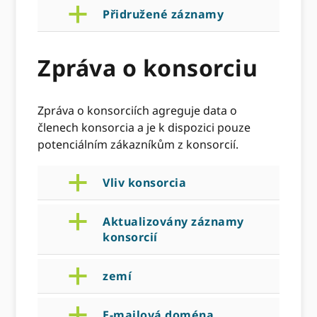
a
Přidružené záznamy
Zpráva o konsorciu
Zpráva o konsorciích agreguje data o
členech konsorcia a je k dispozici pouze
potenciálním zákazníkům z konsorcií.
a
Vliv konsorcia
a
Aktualizovány záznamy
konsorcií
a
zemí
a
E-mailová doména