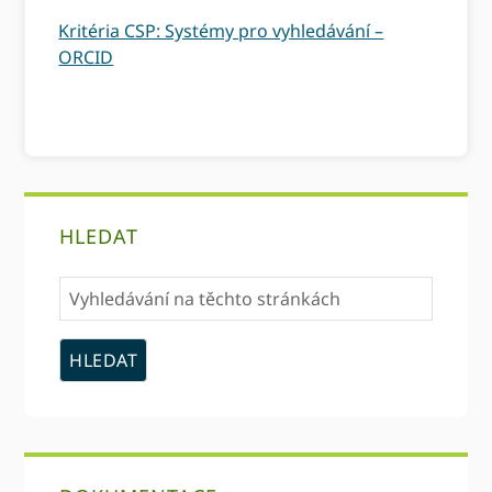
Kritéria CSP: Systémy pro vyhledávání –
ORCID
primární
HLEDAT
Sidebar
Vyhledávání
na
těchto
stránkách