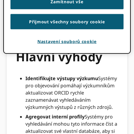
Zamítnout vše
který mohou používat databáze abstraktů a
citací, bibliografické katalogy, agregátory
metadat, registrační agentury a akademické
Přijmout všechny soubory cookie
vyhledávače, které zapisují položky
deklarované výzkumníkem do ORCID
evidence.
Nastavení souborů cookie
Hlavní výhody
Identifikujte výstupy výzkumu
Systémy
pro objevování pomáhají výzkumníkům
aktualizovat ORCID rychle
zaznamenávat vyhledáváním
výzkumných výstupů z různých zdrojů.
Agregovat interní profily
Systémy pro
vyhledávání mohou tyto informace číst a
aktualizovat své vlastní databáze, aby si