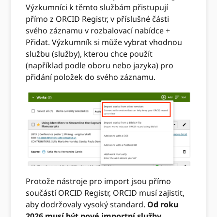
Výzkumníci k těmto službám přistupují
přímo z ORCID Registr, v příslušné části
svého záznamu v rozbalovací nabídce +
Přidat. Výzkumník si může vybrat vhodnou
službu (služby), kterou chce použít
(například podle oboru nebo jazyka) pro
přidání položek do svého záznamu.
Protože nástroje pro import jsou přímo
součástí ORCID Registr, ORCID musí zajistit,
aby dodržovaly vysoký standard.
Od roku
2026 musí být nové importní služby