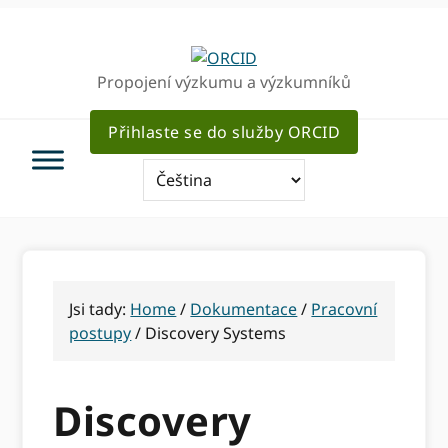
Přejít
Přejít
Přejít
k
k
k
hlavnímu
hlavnímu
hlavnímu
Propojení výzkumu a výzkumníků
navigaci
obsahu
sidebar
Přihlaste se do služby ORCID
Jsi tady:
Home
/
Dokumentace
/
Pracovní
postupy
/
Discovery Systems
Discovery