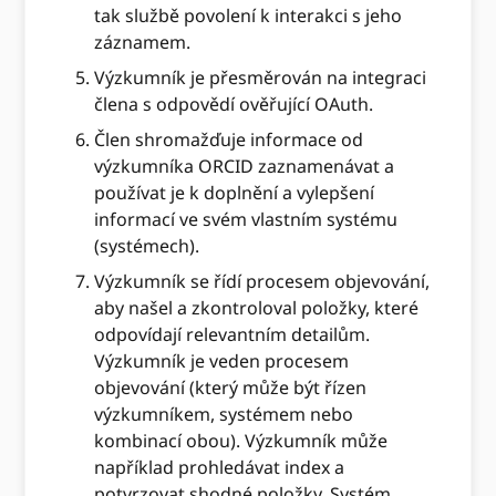
tak službě povolení k interakci s jeho
záznamem.
Výzkumník je přesměrován na integraci
člena s odpovědí ověřující OAuth.
Člen shromažďuje informace od
výzkumníka ORCID zaznamenávat a
používat je k doplnění a vylepšení
informací ve svém vlastním systému
(systémech).
Výzkumník se řídí procesem objevování,
aby našel a zkontroloval položky, které
odpovídají relevantním detailům.
Výzkumník je veden procesem
objevování (který může být řízen
výzkumníkem, systémem nebo
kombinací obou). Výzkumník může
například prohledávat index a
potvrzovat shodné položky. Systém