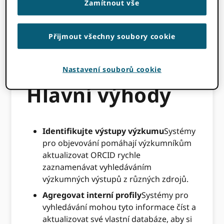
Zamítnout vše
který mohou používat databáze abstraktů a
citací, bibliografické katalogy, agregátory
metadat, registrační agentury a akademické
Přijmout všechny soubory cookie
vyhledávače, které zapisují položky
deklarované výzkumníkem do ORCID
evidence.
Nastavení souborů cookie
Hlavní výhody
Identifikujte výstupy výzkumu
Systémy
pro objevování pomáhají výzkumníkům
aktualizovat ORCID rychle
zaznamenávat vyhledáváním
výzkumných výstupů z různých zdrojů.
Agregovat interní profily
Systémy pro
vyhledávání mohou tyto informace číst a
aktualizovat své vlastní databáze, aby si