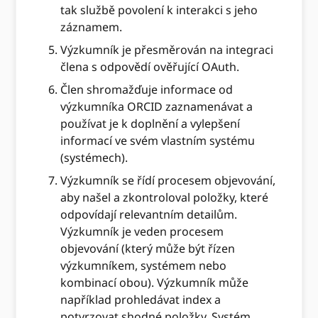
tak službě povolení k interakci s jeho
záznamem.
Výzkumník je přesměrován na integraci
člena s odpovědí ověřující OAuth.
Člen shromažďuje informace od
výzkumníka ORCID zaznamenávat a
používat je k doplnění a vylepšení
informací ve svém vlastním systému
(systémech).
Výzkumník se řídí procesem objevování,
aby našel a zkontroloval položky, které
odpovídají relevantním detailům.
Výzkumník je veden procesem
objevování (který může být řízen
výzkumníkem, systémem nebo
kombinací obou). Výzkumník může
například prohledávat index a
potvrzovat shodné položky. Systém