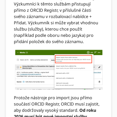
Výzkumníci k těmto službám přistupují
přímo z ORCID Registr, v příslušné části
svého záznamu v rozbalovací nabídce +
Přidat. Výzkumník si může vybrat vhodnou
službu (služby), kterou chce použít
(například podle oboru nebo jazyka) pro
přidání položek do svého záznamu.
Protože nástroje pro import jsou přímo
součástí ORCID Registr, ORCID musí zajistit,
aby dodržovaly vysoký standard.
Od roku
2026 musí být nové importní služby