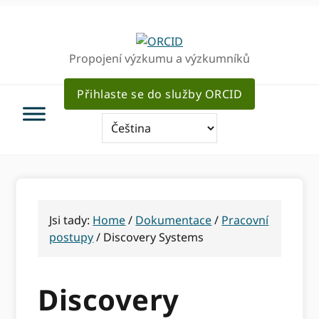
Přejít
Přejít
Přejít
k
k
k
hlavnímu
hlavnímu
hlavnímu
Propojení výzkumu a výzkumníků
navigaci
obsahu
sidebar
Přihlaste se do služby ORCID
Jsi tady:
Home
/
Dokumentace
/
Pracovní
postupy
/
Discovery Systems
Discovery