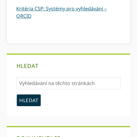
Kritéria CSP: Systémy pro vyhledávání –
ORCID
primární
HLEDAT
Sidebar
Vyhledávání
na
těchto
stránkách