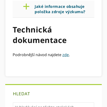
a
Jaké informace obsahuje
položka zdroje výzkumu?
Technická
dokumentace
Podrobnější návod najdete
zde
.
primární
HLEDAT
Sidebar
Vyhledávání