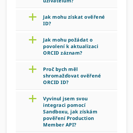
uživatelům?
a
Jak mohu získat ověřené
ID?
a
Jak mohu požádat o
povolení k aktualizaci
ORCID záznam?
a
Proč bych měl
shromažďovat ověřené
ORCID ID?
a
Vyvinul jsem svou
integraci pomocí
Sandboxu, jak získám
pověření Production
Member API?