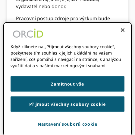
vydavatel nebo donor.
Pracovní postup zdroje pro výzkum bude
následovat vzor popsaný níže, i když se to
může lišit v závislosti na konkrétním případu
použití. Tento příklad je založen na tom, že
Když kliknete na „Přijmout všechny soubory cookie“,
výzkumný pracovník předloží návrh na
poskytnete tím souhlas k jejich ukládání na vašem
přístup ke zdroji pro výzkum.
zařízení, což pomáhá s navigací na stránce, s analýzou
využití dat a s našimi marketingovými snahami.
Výzkumný pracovník zahájí proces
podání návrhu pro poskytovatele zdrojů
(an ORCID člen)
Zamítnout vše
Poskytovatel prostředků ověří
výzkumníka ORCID iD, požaduje
Přijmout všechny soubory cookie
povolení k interakci s jejich záznamy a
ukládá toto povolení. Technické
informace o ověřování pomocí Oauth
Nastavení souborů cookie
naleznete v našich dokumentech.