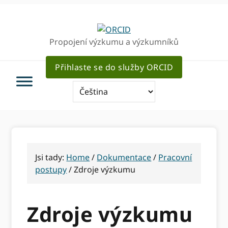
Přejít
Přejít
Přejít
k
k
k
hlavnímu
hlavnímu
hlavnímu
Propojení výzkumu a výzkumníků
navigaci
obsahu
sidebar
Přihlaste se do služby ORCID
Jsi tady:
Home
/
Dokumentace
/
Pracovní
postupy
/
Zdroje výzkumu
Zdroje výzkumu