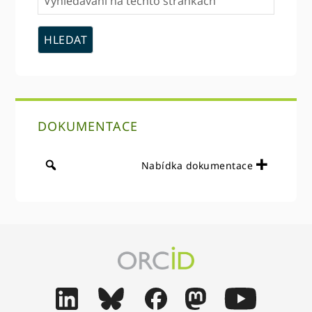
na
těchto
stránkách
DOKUMENTACE
Nabídka dokumentace