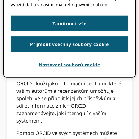
využití dat a s našimi marketingovými snahami.
ORCID odlišuje výzkumníky a spojuje lidi s
jejich výzkumnými aktivitami. To zahrnuje
pracovní vztahy, výsledky výzkumu,
Zamítnout vše
financování, činnost vzájemného hodnocení,
výzkumné zdroje, členství ve společnosti,
vyznamenání a další vědeckou
Přijmout všechny soubory cookie
infrastrukturu.
Připojení se provádí pomocí našeho API v
Nastavení souborů cookie
rámci vašich stávajících pracovních toků
ORCID slouží jako informační centrum, které
vašim autorům a recenzentům umožňuje
spolehlivě se připojit k jejich příspěvkům a
sdílet informace z nich ORCID
zaznamenávejte, jak interagují s vaším
systémem.
Pomocí ORCID ve svých systémech můžete