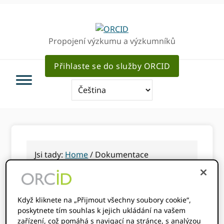
Přejít
Přejít
Přejít
k
k
k
hlavnímu
hlavnímu
hlavnímu
Propojení výzkumu a výzkumníků
navigaci
obsahu
sidebar
Přihlaste se do služby ORCID
Jsi tady:
Home
/
Dokumentace
Dokumentace
Když kliknete na „Přijmout všechny soubory cookie“,
poskytnete tím souhlas k jejich ukládání na vašem
zařízení, což pomáhá s navigací na stránce, s analýzou