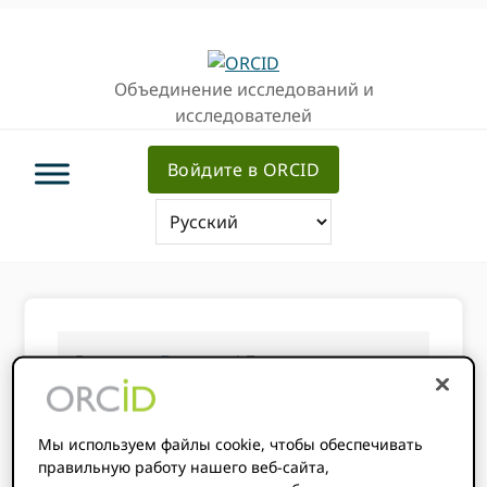
Перейти
Перейти
Перейти
к
к
к
основной
основному
основной
Объединение исследований и
навигации
содержанию
врезке
исследователей
Войдите в ORCID
Вы здесь:
Главная
/
Документация
Документация
Мы используем файлы cookie, чтобы обеспечивать
правильную работу нашего веб-сайта,