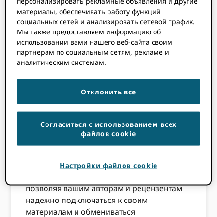
персонализировать рекламные объявления и другие
материалы, обеспечивать работу функций
ORCID устраняет неоднозначность
социальных сетей и анализировать сетевой трафик.
Мы также предоставляем информацию об
исследователей и связывает людей с их
использовании вами нашего веб-сайта своим
исследовательской деятельностью. Это
партнерам по социальным сетям, рекламе и
включает в себя трудоустройство,
аналитическим системам.
результаты исследований,
финансирование, экспертную оценку,
исследовательские ресурсы, членство в
Отклонить все
обществе, отличия и другую научную
инфраструктуру.
Согласиться с использованием всех
файлов cookie
Соединения выполняются с
использованием нашего API в
существующих рабочих процессах.
Настройки файлов cookie
ORCID служит информационным центром,
позволяя вашим авторам и рецензентам
надежно подключаться к своим
материалам и обмениваться