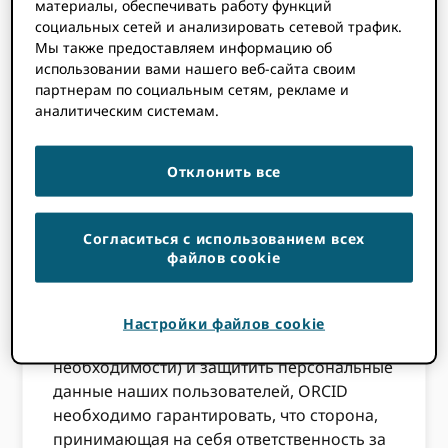
материалы, обеспечивать работу функций
местными, национальными и
социальных сетей и анализировать сетевой трафик.
международными законами о защите
Мы также предоставляем информацию об
данных/конфиденциальности, и ожидаем
использовании вами нашего веб-сайта своим
того же от наших организаций-членов.
партнерам по социальным сетям, рекламе и
Крайне важно, чтобы информация,
аналитическим системам.
раскрываемая ORCID пользователи, когда
они разрешают службе подключаться к
Отклонить все
своим ORCID являются точными и
правильно описывают сторону, которая
принимает на себя ответственность за
Согласиться с использованием всех
персональные данные после их передачи.
файлов cookie
Для того чтобы ORCID чтобы иметь
возможность обеспечить соблюдение
Настройки файлов cookie
условий нашего членства (при
необходимости) и защитить персональные
данные наших пользователей, ORCID
необходимо гарантировать, что сторона,
принимающая на себя ответственность за