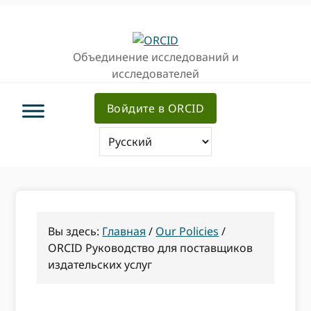
Перейти
Перейти
к
к
основной
основному
Объединение исследований и
навигации
содержанию
исследователей
Войдите в ORCID
Вы здесь:
Главная
/
Our Policies
/
ORCID Руководство для поставщиков
издательских услуг