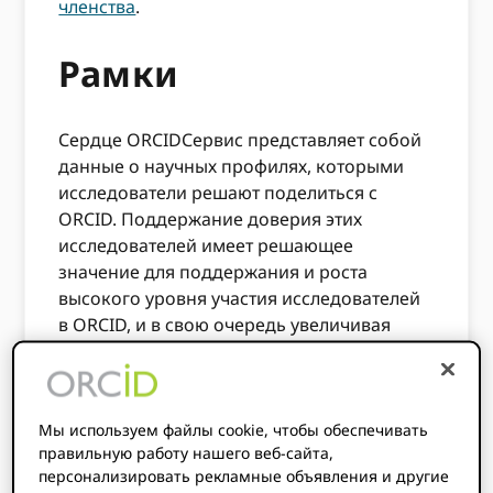
членства
.
Рамки
Сердце ORCIDСервис представляет собой
данные о научных профилях, которыми
исследователи решают поделиться с
ORCID. Поддержание доверия этих
исследователей имеет решающее
значение для поддержания и роста
высокого уровня участия исследователей
в ORCID, и в свою очередь увеличивая
ценность того, что ORCID предложения
научному сообществу. Следовательно,
ORCID Мы очень серьёзно относимся к
своим обязательствам по защите данных в
Мы используем файлы cookie, чтобы обеспечивать
правильную работу нашего веб-сайта,
соответствии с Общим регламентом ЕС по
персонализировать рекламные объявления и другие
защите данных (GDPR) и другими