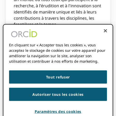
recherche, à l'érudition et à l'innovation sont
identifiés de manière unique et liés à leurs
contributions à travers les disciplines, les
frontières et le temps.
Chacun de ORCIDLes employés de
s'engagent également dans cette vision.
En cliquant sur « Accepter tous les cookies », vous
acceptez le stockage de cookies sur votre appareil pour
Nous croyons et fonctionnons selon nos
améliorer la navigation sur le site, analyser son
trois valeurs principales, ORCID s'efforce
utilisation et contribuer à nos efforts de marketing.
d'être :
Compris:
Nous prenons des décisions
Tout refuser
en collaboration, impliquant notre
personnel, notre conseil
d'administration, ceux qui soutiennent
Autoriser tous les cookies
notre mission, et les chercheurs et la
communauté qui sont le but de notre
travail. Nous avons une vision globale.
Paramètres des cookies