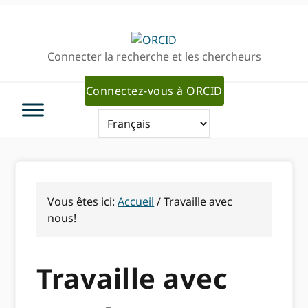
Passer
Passer
à
au
la
contenu
Connecter la recherche et les chercheurs
navigation
principal
principale
Connectez-vous à ORCID
Vous êtes ici:
Accueil
/
Travaille avec
nous!
Travaille avec