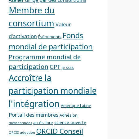
Membre du
consortium
Valeur
Fonds
d'activation
Événements
mondial de participation
Programme mondial de
participation
GPF
je suis
Accroître la
participation mondiale
l'intégration
Amérique Latine
Portail des membres
Adhésion
science ouverte
accès libre
métadonnées
ORCID Conseil
ORCID adoption