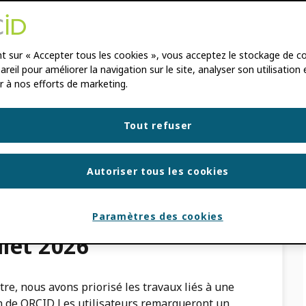
nt sur « Accepter tous les cookies », vous acceptez le stockage de c
reil pour améliorer la navigation sur le site, analyser son utilisation 
r à nos efforts de marketing.
Tout refuser
orer l'expérience utilisateur ! Cette page
Autoriser tous les cookies
té des mises à jour apportées à… ORCID
Paramètres des cookies
illet 2026
re, nous avons priorisé les travaux liés à une
on de ORCID Les utilisateurs remarqueront un