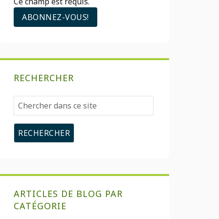
Ce champ est requis.
RECHERCHER
Chercher
dans
ce
site
ARTICLES DE BLOG PAR
CATÉGORIE