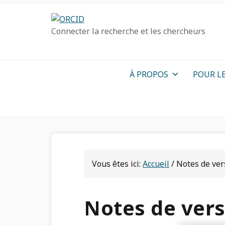
Passer
Passer
Aller
à
au
à
Connecter la recherche et les chercheurs
la
contenu
la
navigation
principal
barre
principale
latérale
primaire
À PROPOS
POUR L
Vous êtes ici:
Accueil
/
Notes de ver
Notes de vers