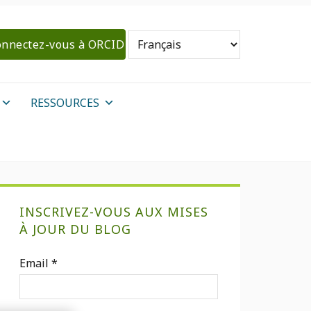
nnectez-vous à ORCID
RESSOURCES
Barre
INSCRIVEZ-VOUS AUX MISES
latérale
À JOUR DU BLOG
primaire
Email
*