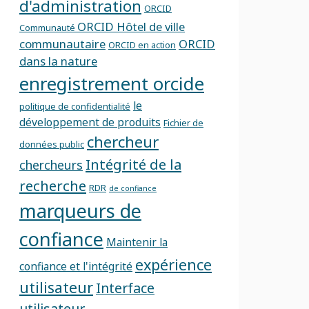
d'administration
ORCID
ORCID Hôtel de ville
Communauté
communautaire
ORCID
ORCID en action
dans la nature
enregistrement orcide
le
politique de confidentialité
développement de produits
Fichier de
chercheur
données public
Intégrité de la
chercheurs
recherche
RDR
de confiance
marqueurs de
confiance
Maintenir la
expérience
confiance et l'intégrité
utilisateur
Interface
utilisateur