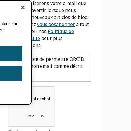
Nous n'utiliserons votre e-mail que
pour vous avertir lorsque nous
aurons de nouveaux articles de blog.
ookies sur
Vous pouvez
vous désabonner
à tout
et
moment. Voir nos
Politique de
confidentialité
pour plus
d'informations.
J'accepte de permettre ORCID
utiliser mon email comme décrit
ci-dessus