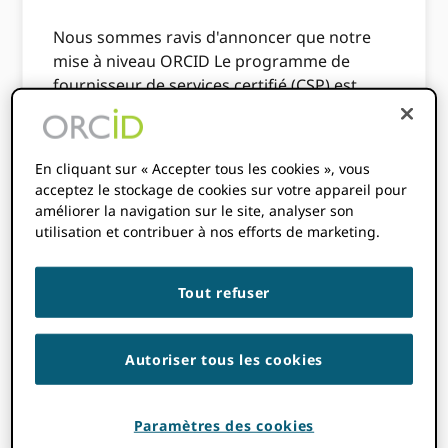
Nous sommes ravis d'annoncer que notre
mise à niveau ORCID Le programme de
fournisseur de services certifié (CSP) est
maintenant disponible pour les fournisseurs
de services avec un ORCID l'intégration! La
certification est un service gratuit offert par
En cliquant sur « Accepter tous les cookies », vous
ORCID pour toute intégration qui répond
acceptez le stockage de cookies sur votre appareil pour
ORCIDles critères basés sur les meilleures
améliorer la navigation sur le site, analyser son
pratiques.
utilisation et contribuer à nos efforts de marketing.
Dans le cadre du programme CSP amélioré,
ORCID offre un ensemble amélioré
Tout refuser
d'avantages aux CSP, y compris une plus
grande exposition aux clients et utilisateurs
Autoriser tous les cookies
potentiels qui recherchent des solutions
fiables, cohérentes et pratiques. Les CSP
bénéficient également de certains avantages
Paramètres des cookies
normalement réservés exclusivement aux