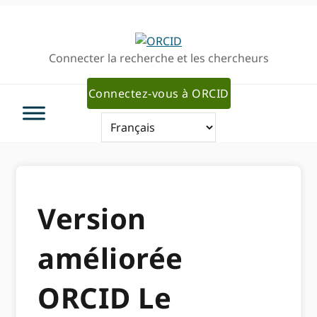
Passer
Passer
à
au
la
contenu
Connecter la recherche et les chercheurs
navigation
principal
principale
Connectez-vous à ORCID
Version
améliorée
ORCID Le