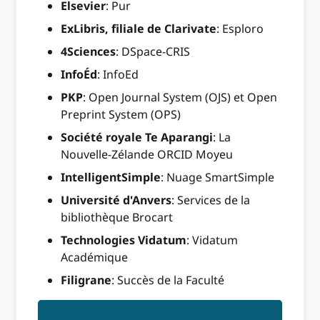
Elsevier
: Pur
ExLibris, filiale de Clarivate
: Esploro
4Sciences
: DSpace-CRIS
InfoÉd
: InfoEd
PKP
: Open Journal System (OJS) et Open
Preprint System (OPS)
Société royale Te Aparangi
: La
Nouvelle-Zélande ORCID Moyeu
IntelligentSimple
: Nuage SmartSimple
Université d'Anvers
: Services de la
bibliothèque Brocart
Technologies Vidatum
: Vidatum
Académique
Filigrane
: Succès de la Faculté