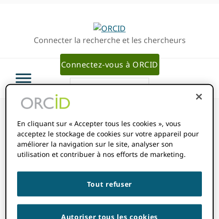
Passer
Passer
à
au
la
contenu
Connecter la recherche et les chercheurs
navigation
principal
principale
Connectez-vous à ORCID
En cliquant sur « Accepter tous les cookies », vous
acceptez le stockage de cookies sur votre appareil pour
Quelles
améliorer la navigation sur le site, analyser son
utilisation et contribuer à nos efforts de marketing.
informations un
Tout refuser
élément de
Autoriser tous les cookies