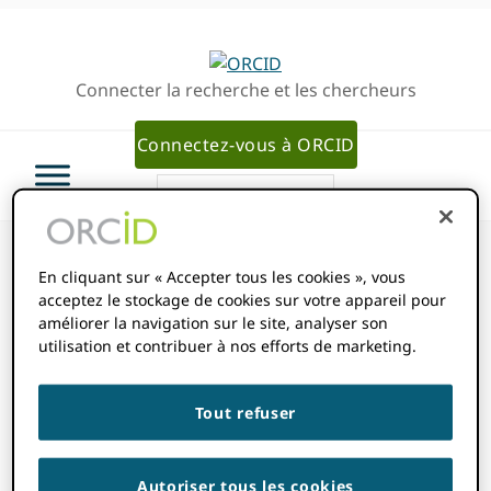
Passer
Passer
à
au
la
contenu
Connecter la recherche et les chercheurs
navigation
principal
principale
Connectez-vous à ORCID
En cliquant sur « Accepter tous les cookies », vous
acceptez le stockage de cookies sur votre appareil pour
ORCID Résumés
améliorer la navigation sur le site, analyser son
utilisation et contribuer à nos efforts de marketing.
des
Tout refuser
enregistrements
Autoriser tous les cookies