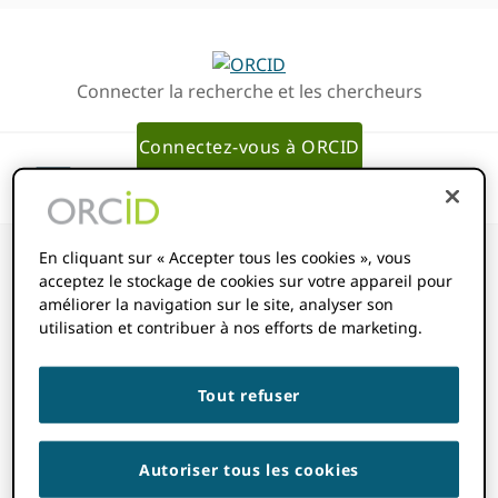
Passer
Passer
à
au
la
contenu
Connecter la recherche et les chercheurs
navigation
principal
principale
Connectez-vous à ORCID
En cliquant sur « Accepter tous les cookies », vous
acceptez le stockage de cookies sur votre appareil pour
améliorer la navigation sur le site, analyser son
Comment
utilisation et contribuer à nos efforts de marketing.
enregistrer un
Tout refuser
webhook ?
Autoriser tous les cookies