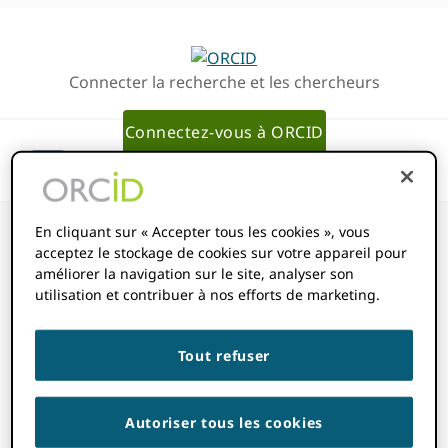
Passer
Passer
à
au
la
contenu
Connecter la recherche et les chercheurs
navigation
principal
principale
Connectez-vous à ORCID
En cliquant sur « Accepter tous les cookies », vous
acceptez le stockage de cookies sur votre appareil pour
améliorer la navigation sur le site, analyser son
Comment lire
utilisation et contribuer à nos efforts de marketing.
les rapports de
Tout refuser
mes membres ?
Autoriser tous les cookies