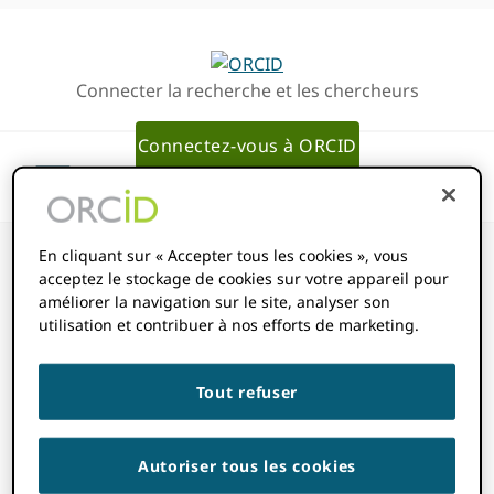
Passer
Passer
à
au
la
contenu
Connecter la recherche et les chercheurs
navigation
principal
principale
Connectez-vous à ORCID
En cliquant sur « Accepter tous les cookies », vous
acceptez le stockage de cookies sur votre appareil pour
améliorer la navigation sur le site, analyser son
Consortiums
utilisation et contribuer à nos efforts de marketing.
Autres éléments
Tout refuser
ajoutés
Autoriser tous les cookies